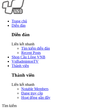
Trang chủ
Diễn đàn
Diễn đàn
Liên kết nhanh
Tìm kiếm diễn đàn
Recent Posts
Shop Cầu Lông VNB
VnBadmintonTV
Thành viên
Thành viên
Liên kết nhanh
Notable Members
Đang truy cập
Hoạt động gần đây
Tìm kiếm