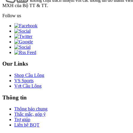
không chịu trách nhiệm với các thông tin do thành viê
MXH của Bộ TT & TT.
Follow us
Our Links
Shop Cầu Lông
VS Sports
Vợt Cầu Lông
Thông tin
Thông báo chung
Thắc mắc, góp ý
Trợ giúp
Liên hệ BQT