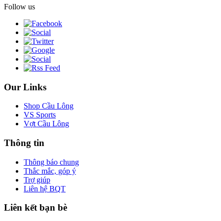
Follow us
Our Links
Shop Cầu Lông
VS Sports
Vợt Cầu Lông
Thông tin
Thông báo chung
Thắc mắc, góp ý
Trợ giúp
Liên hệ BQT
Liên kết bạn bè