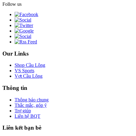
Follow us
Our Links
Shop Cầu Lông
VS Sports
Vợt Cầu Lông
Thông tin
Thông báo chung
Thắc mắc, góp ý
Trợ giúp
Liên hệ BQT
Liên kết bạn bè