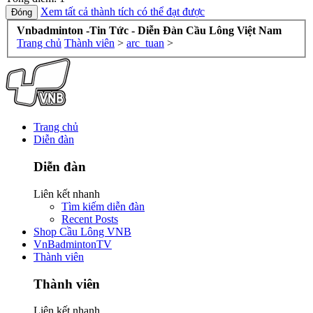
Xem tất cả thành tích có thể đạt được
Vnbadminton -Tin Tức - Diễn Đàn Cầu Lông Việt Nam
Trang chủ
Thành viên
>
arc_tuan
>
Trang chủ
Diễn đàn
Diễn đàn
Liên kết nhanh
Tìm kiếm diễn đàn
Recent Posts
Shop Cầu Lông VNB
VnBadmintonTV
Thành viên
Thành viên
Liên kết nhanh