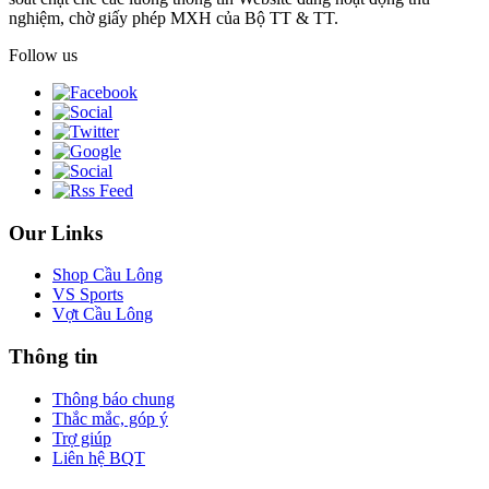
nghiệm, chờ giấy phép MXH của Bộ TT & TT.
Follow us
Our Links
Shop Cầu Lông
VS Sports
Vợt Cầu Lông
Thông tin
Thông báo chung
Thắc mắc, góp ý
Trợ giúp
Liên hệ BQT