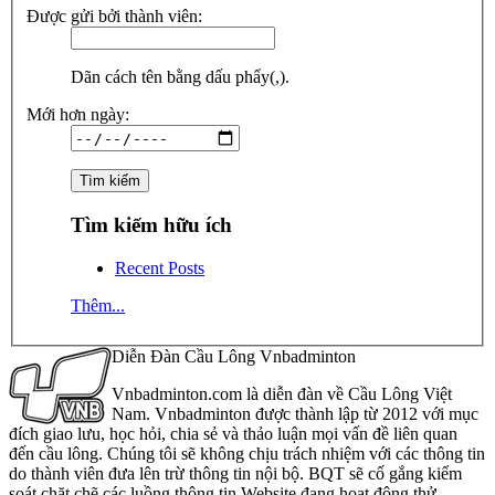
Được gửi bởi thành viên:
Dãn cách tên bằng dấu phẩy(,).
Mới hơn ngày:
Tìm kiếm hữu ích
Recent Posts
Thêm...
Diễn Đàn Cầu Lông Vnbadminton
Vnbadminton.com là diễn đàn về Cầu Lông Việt
Nam. Vnbadminton được thành lập từ 2012 với mục
đích giao lưu, học hỏi, chia sẻ và thảo luận mọi vấn đề liên quan
đến cầu lông. Chúng tôi sẽ không chịu trách nhiệm với các thông tin
do thành viên đưa lên trừ thông tin nội bộ. BQT sẽ cố gắng kiểm
soát chặt chẽ các luồng thông tin Website đang hoạt động thử