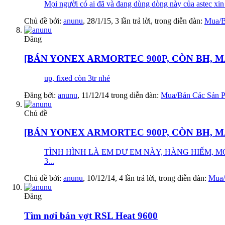
Mọi người có ai đã và đang dùng dòng này của astec xin 
Chủ đề bởi:
anunu
,
28/1/15
, 3 lần trả lời, trong diễn đàn:
Mua/B
Đăng
[BÁN YONEX ARMORTEC 900P, CÒN BH, M
up, fixed còn 3tr nhé
Đăng bởi:
anunu
,
11/12/14
trong diễn đàn:
Mua/Bán Các Sản 
Chủ đề
[BÁN YONEX ARMORTEC 900P, CÒN BH, M
TÌNH HÌNH LÀ EM DƯ EM NÀY, HÀNG HIẾM, MỚI
3...
Chủ đề bởi:
anunu
,
10/12/14
, 4 lần trả lời, trong diễn đàn:
Mua/
Đăng
Tìm nơi bán vợt RSL Heat 9600