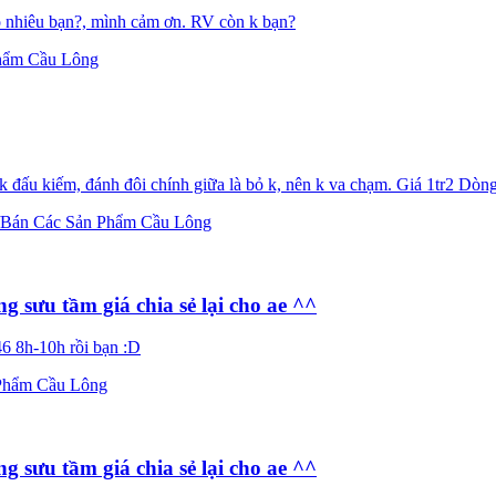
ao nhiêu bạn?, mình cảm ơn. RV còn k bạn?
hẩm Cầu Lông
k đấu kiếm, đánh đôi chính giữa là bỏ k, nên k va chạm. Giá 1tr2 Dòng 
Bán Các Sản Phẩm Cầu Lông
g sưu tầm giá chia sẻ lại cho ae ^^
46 8h-10h rồi bạn :D
Phẩm Cầu Lông
g sưu tầm giá chia sẻ lại cho ae ^^