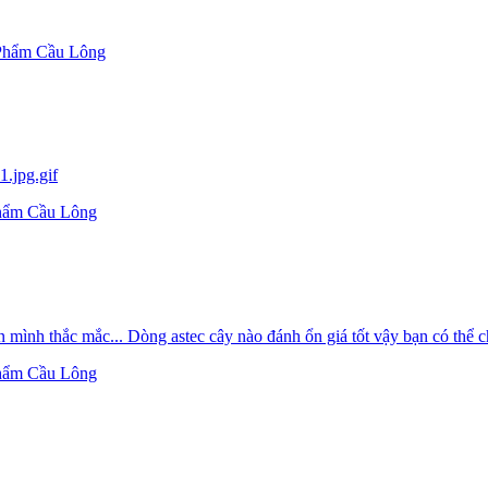
Phẩm Cầu Lông
.jpg.gif
hẩm Cầu Lông
 mình thắc mắc... Dòng astec cây nào đánh ổn giá tốt vậy bạn có thể 
hẩm Cầu Lông