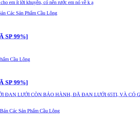
cho em ít lời khuyên, có nên rước em nó về k ạ
án Các Sản Phẩm Cầu Lông
Ã SP 99%]
Phẩm Cầu Lông
Ã SP 99%]
 ĐAN LƯỚI CÒN BẢO HÀNH, ĐÃ ĐAN LƯỚI 65TI, VÀ CÓ GEN 
Bán Các Sản Phẩm Cầu Lông