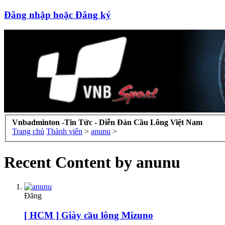
Đăng nhập hoặc Đăng ký
Vnbadminton -Tin Tức - Diễn Đàn Cầu Lông Việt Nam
Trang chủ
Thành viên
>
anunu
>
Recent Content by anunu
Đăng
[ HCM ] Giày cầu lông Mizuno