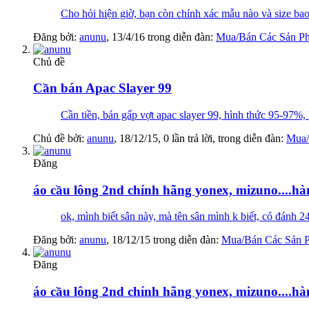
Cho hỏi hiện giờ, bạn còn chính xác mẫu nào và size b
Đăng bởi:
anunu
,
13/4/16
trong diễn đàn:
Mua/Bán Các Sản P
Chủ đề
Cần bán Apac Slayer 99
Cần tiền, bán gấp vợt apac slayer 99, hình thức 95-97%, 
Chủ đề bởi:
anunu
,
18/12/15
, 0 lần trả lời, trong diễn đàn:
Mua/
Đăng
áo cầu lông 2nd chính hãng yonex, mizuno....hàn
ok, mình biết sân này, mà tên sân mình k biết, có đánh 2
Đăng bởi:
anunu
,
18/12/15
trong diễn đàn:
Mua/Bán Các Sản 
Đăng
áo cầu lông 2nd chính hãng yonex, mizuno....hàn