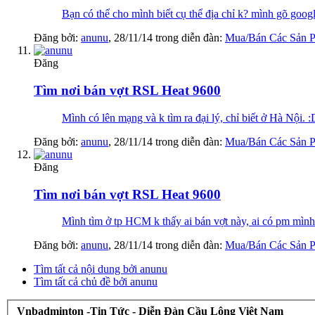
Bạn có thể cho mình biết cụ thể địa chỉ k? mình gõ googl
Đăng bởi:
anunu
,
28/11/14
trong diễn đàn:
Mua/Bán Các Sản 
Đăng
Tìm nơi bán vợt RSL Heat 9600
Mình có lên mạng và k tìm ra đại lý, chỉ biết ở Hà Nội.
Đăng bởi:
anunu
,
28/11/14
trong diễn đàn:
Mua/Bán Các Sản 
Đăng
Tìm nơi bán vợt RSL Heat 9600
Mình tìm ở tp HCM k thấy ai bán vợt này, ai có pm mình
Đăng bởi:
anunu
,
28/11/14
trong diễn đàn:
Mua/Bán Các Sản 
Tìm tất cả nội dung bởi anunu
Tìm tất cả chủ đề bởi anunu
Vnbadminton -Tin Tức - Diễn Đàn Cầu Lông Việt Nam