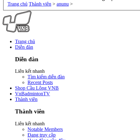
Trang chủ
Thành viên
>
anunu
>
Trang chủ
Diễn đàn
Diễn đàn
Liên kết nhanh
Tìm kiếm diễn đàn
Recent Posts
Shop Cầu Lông VNB
VnBadmintonTV
Thành viên
Thành viên
Liên kết nhanh
Notable Members
Đang truy cập