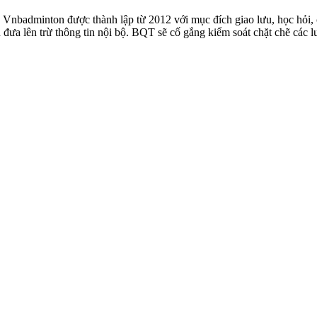
badminton được thành lập từ 2012 với mục đích giao lưu, học hỏi, ch
n đưa lên trừ thông tin nội bộ. BQT sẽ cố gắng kiểm soát chặt chẽ các