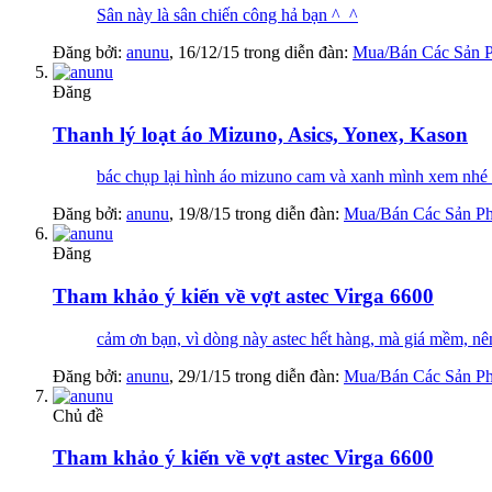
Sân này là sân chiến công hả bạn ^_^
Đăng bởi:
anunu
,
16/12/15
trong diễn đàn:
Mua/Bán Các Sản 
Đăng
Thanh lý loạt áo Mizuno, Asics, Yonex, Kason
bác chụp lại hình áo mizuno cam và xanh mình xem nhé 1
Đăng bởi:
anunu
,
19/8/15
trong diễn đàn:
Mua/Bán Các Sản P
Đăng
Tham khảo ý kiến về vợt astec Virga 6600
cảm ơn bạn, vì dòng này astec hết hàng, mà giá mềm, nên
Đăng bởi:
anunu
,
29/1/15
trong diễn đàn:
Mua/Bán Các Sản P
Chủ đề
Tham khảo ý kiến về vợt astec Virga 6600