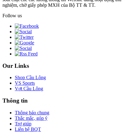
nghiệm, chờ giấy phép MXH của Bộ TT & TT.
Follow us
Our Links
Shop Cầu Lông
VS Sports
Vợt Cầu Lông
Thông tin
Thông báo chung
Thắc mắc, góp ý
Trợ giúp
Liên hệ BQT