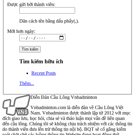
Được gửi bởi thành viên:
Dãn cách tên bằng dấu phẩy(,).
Mới hơn ngày:
Tìm kiếm hữu ích
Recent Posts
Thêm...
Diễn Đàn Cầu Lông Vnbadminton
Vnbadminton.com là diễn đàn về Cầu Lông Việt
Nam. Vnbadminton được thành lập từ 2012 với mục
đích giao lưu, học hỏi, chia sẻ và thảo luận mọi vấn đề liên quan
đến cầu lông. Chúng tôi sẽ không chịu trách nhiệm với các thông tin
do thành viên đưa lên trừ thông tin nội bộ. BQT sẽ cố gắng kiểm
soát chặt chẽ các luồng thông tin Website đang hoạt động thử