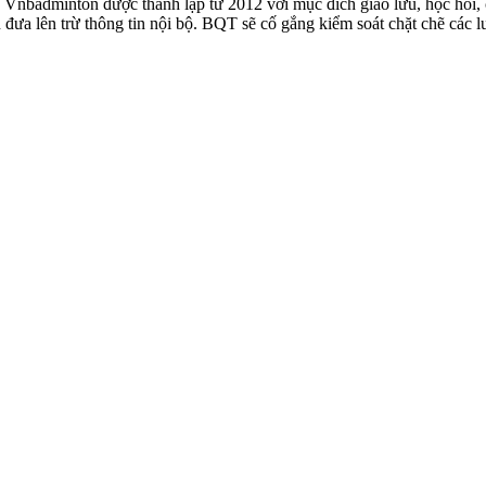
badminton được thành lập từ 2012 với mục đích giao lưu, học hỏi, ch
n đưa lên trừ thông tin nội bộ. BQT sẽ cố gắng kiểm soát chặt chẽ các