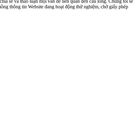
ia sẻ và thảo luận mọi vấn đề liên quan đến cầu lông. Chúng tôi sẽ
 luồng thông tin Website đang hoạt động thử nghiệm, chờ giấy phép