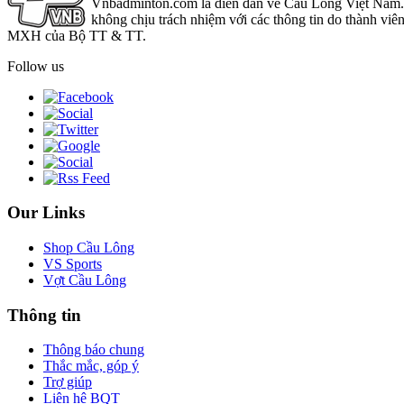
Vnbadminton.com là diễn đàn về Cầu Lông Việt Nam. Vn
không chịu trách nhiệm với các thông tin do thành viê
MXH của Bộ TT & TT.
Follow us
Our Links
Shop Cầu Lông
VS Sports
Vợt Cầu Lông
Thông tin
Thông báo chung
Thắc mắc, góp ý
Trợ giúp
Liên hệ BQT