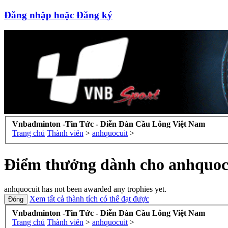
Đăng nhập hoặc Đăng ký
Vnbadminton -Tin Tức - Diễn Đàn Cầu Lông Việt Nam
Trang chủ
Thành viên
>
anhquocuit
>
Điểm thưởng dành cho anhquoc
anhquocuit has not been awarded any trophies yet.
Xem tất cả thành tích có thể đạt được
Vnbadminton -Tin Tức - Diễn Đàn Cầu Lông Việt Nam
Trang chủ
Thành viên
>
anhquocuit
>