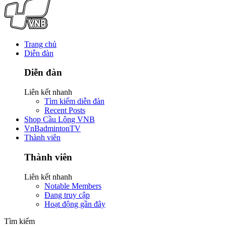
Trang chủ
Diễn đàn
Diễn đàn
Liên kết nhanh
Tìm kiếm diễn đàn
Recent Posts
Shop Cầu Lông VNB
VnBadmintonTV
Thành viên
Thành viên
Liên kết nhanh
Notable Members
Đang truy cập
Hoạt động gần đây
Tìm kiếm