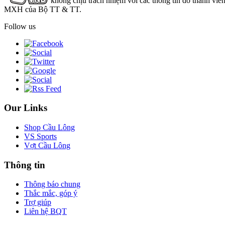
không chịu trách nhiệm với các thông tin do thành viê
MXH của Bộ TT & TT.
Follow us
Our Links
Shop Cầu Lông
VS Sports
Vợt Cầu Lông
Thông tin
Thông báo chung
Thắc mắc, góp ý
Trợ giúp
Liên hệ BQT