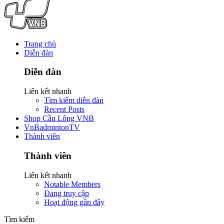
Trang chủ
Diễn đàn
Diễn đàn
Liên kết nhanh
Tìm kiếm diễn đàn
Recent Posts
Shop Cầu Lông VNB
VnBadmintonTV
Thành viên
Thành viên
Liên kết nhanh
Notable Members
Đang truy cập
Hoạt động gần đây
Tìm kiếm