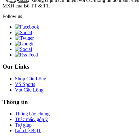
không chịu trách nhiệm với các thông tin do thành viê
MXH của Bộ TT & TT.
Follow us
Our Links
Shop Cầu Lông
VS Sports
Vợt Cầu Lông
Thông tin
Thông báo chung
Thắc mắc, góp ý
Trợ giúp
Liên hệ BQT