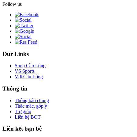
Follow us
Our Links
Shop Cầu Lông
VS Sports
Vợt Cầu Lông
Thông tin
Thông báo chung
Thắc mắc, góp ý
Trợ giúp
Liên hệ BQT
Liên kết bạn bè