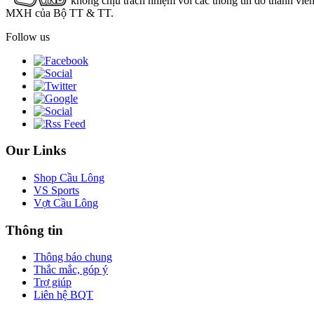
không chịu trách nhiệm với các thông tin do thành viê
MXH của Bộ TT & TT.
Follow us
Our Links
Shop Cầu Lông
VS Sports
Vợt Cầu Lông
Thông tin
Thông báo chung
Thắc mắc, góp ý
Trợ giúp
Liên hệ BQT