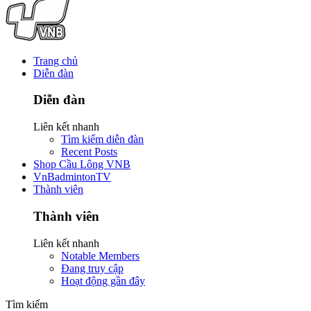
Trang chủ
Diễn đàn
Diễn đàn
Liên kết nhanh
Tìm kiếm diễn đàn
Recent Posts
Shop Cầu Lông VNB
VnBadmintonTV
Thành viên
Thành viên
Liên kết nhanh
Notable Members
Đang truy cập
Hoạt động gần đây
Tìm kiếm