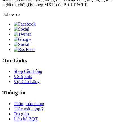
nghiệm, chờ giấy phép MXH của Bộ TT & TT.
Follow us
Our Links
Shop Cầu Lông
VS Sports
Vợt Cầu Lông
Thông tin
Thông báo chung
Thắc mắc, góp ý
Trợ giúp
Liên hệ BQT