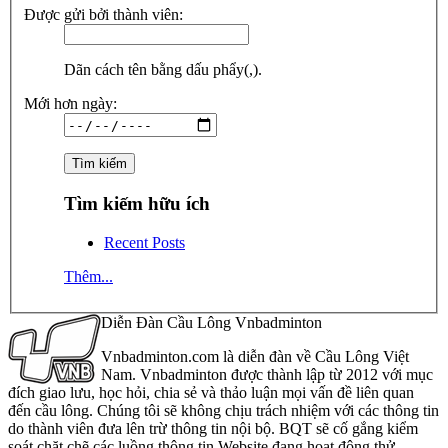
Được gửi bởi thành viên:
Dãn cách tên bằng dấu phẩy(,).
Mới hơn ngày:
Tìm kiếm hữu ích
Recent Posts
Thêm...
Diễn Đàn Cầu Lông Vnbadminton
Vnbadminton.com là diễn đàn về Cầu Lông Việt
Nam. Vnbadminton được thành lập từ 2012 với mục
đích giao lưu, học hỏi, chia sẻ và thảo luận mọi vấn đề liên quan
đến cầu lông. Chúng tôi sẽ không chịu trách nhiệm với các thông tin
do thành viên đưa lên trừ thông tin nội bộ. BQT sẽ cố gắng kiểm
soát chặt chẽ các luồng thông tin Website đang hoạt động thử