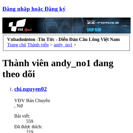
Đăng nhập hoặc Đăng ký
Vnbadminton -Tin Tức - Diễn Đàn Cầu Lông Việt Nam
Trang chủ
Thành viên
>
andy_no1
>
Thành viên andy_no1 đang
theo dõi
chi.nguyen02
VĐV Bán Chuyên
, Nữ
Bài viết:
559
Đã được thích:
219