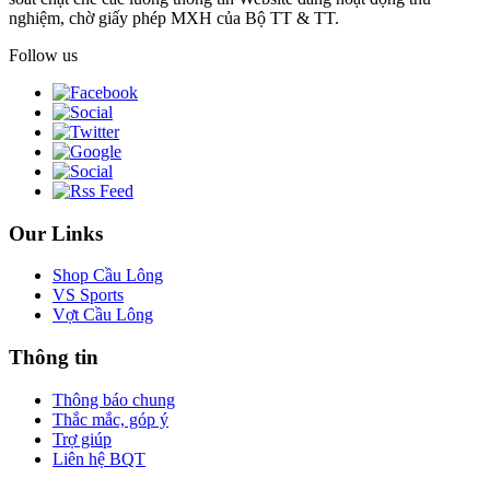
nghiệm, chờ giấy phép MXH của Bộ TT & TT.
Follow us
Our Links
Shop Cầu Lông
VS Sports
Vợt Cầu Lông
Thông tin
Thông báo chung
Thắc mắc, góp ý
Trợ giúp
Liên hệ BQT