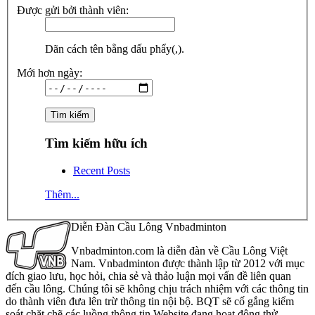
Được gửi bởi thành viên:
Dãn cách tên bằng dấu phẩy(,).
Mới hơn ngày:
Tìm kiếm hữu ích
Recent Posts
Thêm...
Diễn Đàn Cầu Lông Vnbadminton
Vnbadminton.com là diễn đàn về Cầu Lông Việt
Nam. Vnbadminton được thành lập từ 2012 với mục
đích giao lưu, học hỏi, chia sẻ và thảo luận mọi vấn đề liên quan
đến cầu lông. Chúng tôi sẽ không chịu trách nhiệm với các thông tin
do thành viên đưa lên trừ thông tin nội bộ. BQT sẽ cố gắng kiểm
soát chặt chẽ các luồng thông tin Website đang hoạt động thử