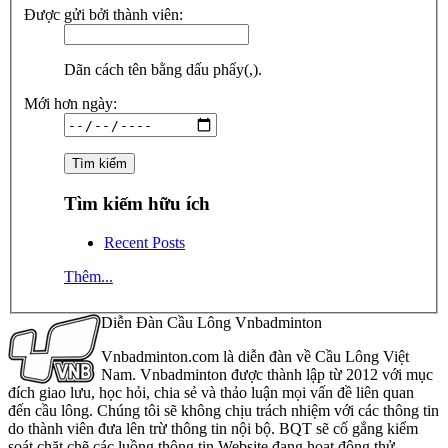
Được gửi bởi thành viên:
Dãn cách tên bằng dấu phẩy(,).
Mới hơn ngày:
Tìm kiếm hữu ích
Recent Posts
Thêm...
Diễn Đàn Cầu Lông Vnbadminton
Vnbadminton.com là diễn đàn về Cầu Lông Việt
Nam. Vnbadminton được thành lập từ 2012 với mục
đích giao lưu, học hỏi, chia sẻ và thảo luận mọi vấn đề liên quan
đến cầu lông. Chúng tôi sẽ không chịu trách nhiệm với các thông tin
do thành viên đưa lên trừ thông tin nội bộ. BQT sẽ cố gắng kiểm
soát chặt chẽ các luồng thông tin Website đang hoạt động thử