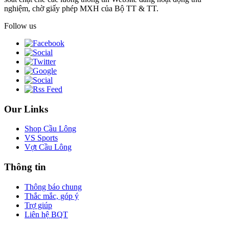
nghiệm, chờ giấy phép MXH của Bộ TT & TT.
Follow us
Our Links
Shop Cầu Lông
VS Sports
Vợt Cầu Lông
Thông tin
Thông báo chung
Thắc mắc, góp ý
Trợ giúp
Liên hệ BQT