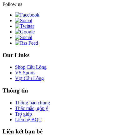
Follow us
Our Links
Shop Cầu Lông
VS Sports
Vợt Cầu Lông
Thông tin
Thông báo chung
Thắc mắc, góp ý
Trợ giúp
Liên hệ BQT
Liên kết bạn bè