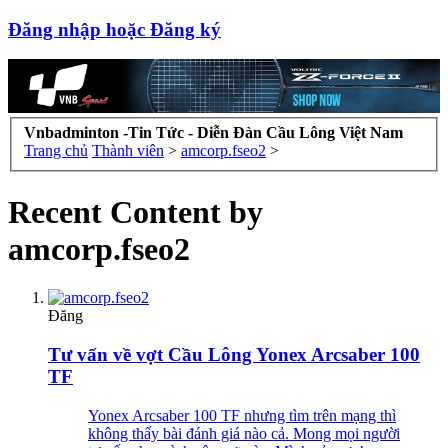
Đăng nhập hoặc Đăng ký
Vnbadminton -Tin Tức - Diễn Đàn Cầu Lông Việt Nam
Trang chủ
Thành viên
>
amcorp.fseo2
>
Recent Content by
amcorp.fseo2
Đăng
Tư vấn về vợt Cầu Lông Yonex Arcsaber 100
TF
Yonex Arcsaber 100 TF nhưng tìm trên mạng thì
không thấy bài đánh giá nào cả. Mong mọi người