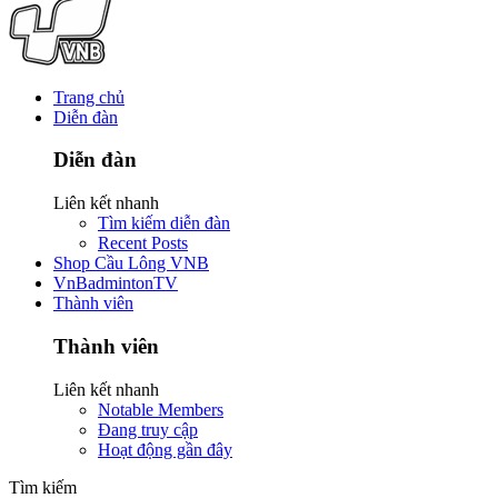
Trang chủ
Diễn đàn
Diễn đàn
Liên kết nhanh
Tìm kiếm diễn đàn
Recent Posts
Shop Cầu Lông VNB
VnBadmintonTV
Thành viên
Thành viên
Liên kết nhanh
Notable Members
Đang truy cập
Hoạt động gần đây
Tìm kiếm