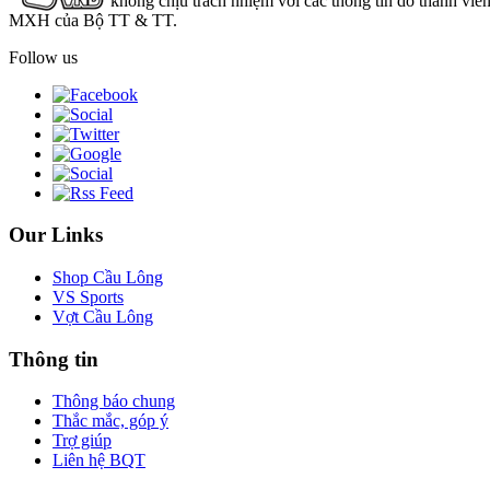
không chịu trách nhiệm với các thông tin do thành viê
MXH của Bộ TT & TT.
Follow us
Our Links
Shop Cầu Lông
VS Sports
Vợt Cầu Lông
Thông tin
Thông báo chung
Thắc mắc, góp ý
Trợ giúp
Liên hệ BQT