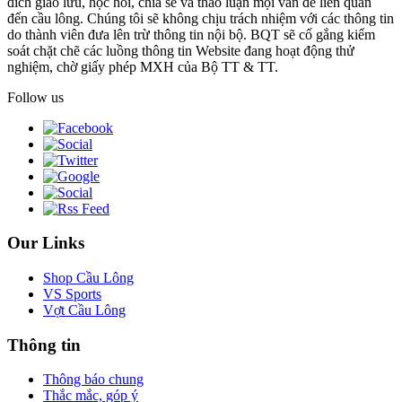
đích giao lưu, học hỏi, chia sẻ và thảo luận mọi vấn đề liên quan
đến cầu lông. Chúng tôi sẽ không chịu trách nhiệm với các thông tin
do thành viên đưa lên trừ thông tin nội bộ. BQT sẽ cố gắng kiểm
soát chặt chẽ các luồng thông tin Website đang hoạt động thử
nghiệm, chờ giấy phép MXH của Bộ TT & TT.
Follow us
Our Links
Shop Cầu Lông
VS Sports
Vợt Cầu Lông
Thông tin
Thông báo chung
Thắc mắc, góp ý