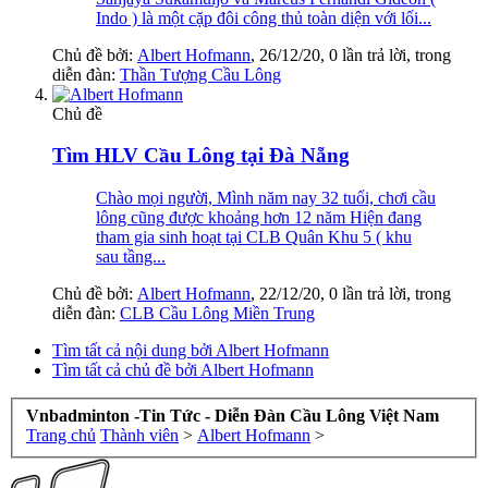
Indo ) là một cặp đôi công thủ toàn diện với lối...
Chủ đề bởi:
Albert Hofmann
,
26/12/20
, 0 lần trả lời, trong
diễn đàn:
Thần Tượng Cầu Lông
Chủ đề
Tìm HLV Cầu Lông tại Đà Nẵng
Chào mọi người, Mình năm nay 32 tuổi, chơi cầu
lông cũng được khoảng hơn 12 năm Hiện đang
tham gia sinh hoạt tại CLB Quân Khu 5 ( khu
sau tầng...
Chủ đề bởi:
Albert Hofmann
,
22/12/20
, 0 lần trả lời, trong
diễn đàn:
CLB Cầu Lông Miền Trung
Tìm tất cả nội dung bởi Albert Hofmann
Tìm tất cả chủ đề bởi Albert Hofmann
Vnbadminton -Tin Tức - Diễn Đàn Cầu Lông Việt Nam
Trang chủ
Thành viên
>
Albert Hofmann
>