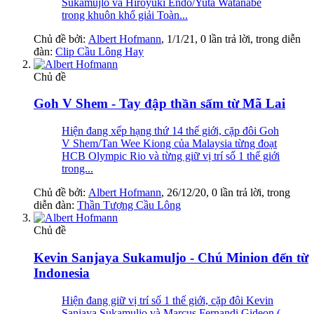
Sukamujlo và Hiroyuki Endo/Yuta Watanabe
trong khuôn khổ giải Toàn...
Chủ đề bởi:
Albert Hofmann
,
1/1/21
, 0 lần trả lời, trong diễn
đàn:
Clip Cầu Lông Hay
Chủ đề
Goh V Shem - Tay đập thần sấm từ Mã Lai
Hiện đang xếp hạng thứ 14 thế giới, cặp đôi Goh
V Shem/Tan Wee Kiong của Malaysia từng đoạt
HCB Olympic Rio và từng giữ vị trí số 1 thế giới
trong...
Chủ đề bởi:
Albert Hofmann
,
26/12/20
, 0 lần trả lời, trong
diễn đàn:
Thần Tượng Cầu Lông
Chủ đề
Kevin Sanjaya Sukamuljo - Chú Minion đến từ
Indonesia
Hiện đang giữ vị trí số 1 thế giới, cặp đôi Kevin
Sanjaya Sukamuljo và Marcus Fernandi Gideon (