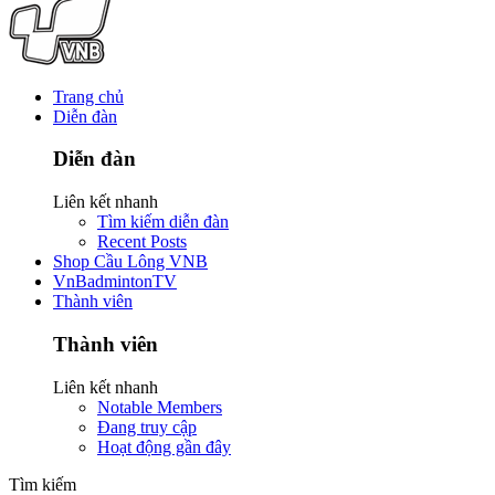
Trang chủ
Diễn đàn
Diễn đàn
Liên kết nhanh
Tìm kiếm diễn đàn
Recent Posts
Shop Cầu Lông VNB
VnBadmintonTV
Thành viên
Thành viên
Liên kết nhanh
Notable Members
Đang truy cập
Hoạt động gần đây
Tìm kiếm