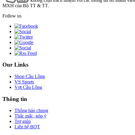
không chịu trách nhiệm với các thông tin do thành viê
MXH của Bộ TT & TT.
Follow us
Our Links
Shop Cầu Lông
VS Sports
Vợt Cầu Lông
Thông tin
Thông báo chung
Thắc mắc, góp ý
Trợ giúp
Liên hệ BQT