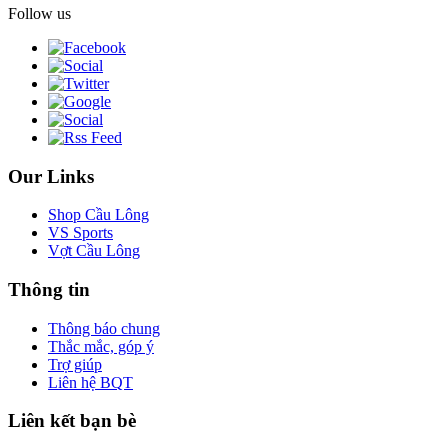
Follow us
Our Links
Shop Cầu Lông
VS Sports
Vợt Cầu Lông
Thông tin
Thông báo chung
Thắc mắc, góp ý
Trợ giúp
Liên hệ BQT
Liên kết bạn bè