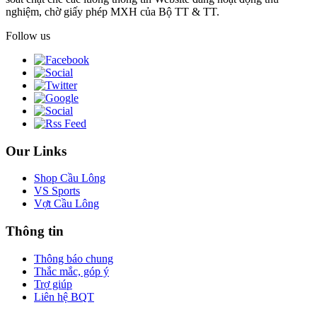
nghiệm, chờ giấy phép MXH của Bộ TT & TT.
Follow us
Our Links
Shop Cầu Lông
VS Sports
Vợt Cầu Lông
Thông tin
Thông báo chung
Thắc mắc, góp ý
Trợ giúp
Liên hệ BQT