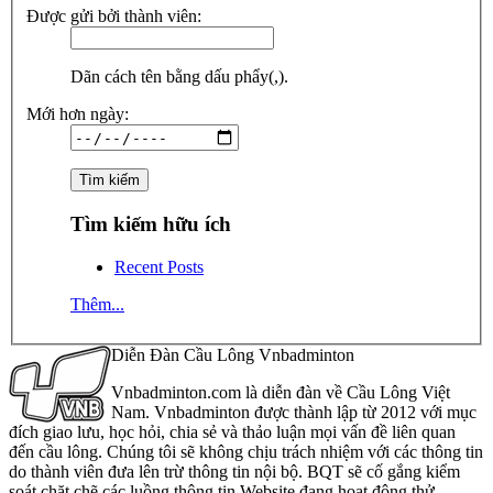
Được gửi bởi thành viên:
Dãn cách tên bằng dấu phẩy(,).
Mới hơn ngày:
Tìm kiếm hữu ích
Recent Posts
Thêm...
Diễn Đàn Cầu Lông Vnbadminton
Vnbadminton.com là diễn đàn về Cầu Lông Việt
Nam. Vnbadminton được thành lập từ 2012 với mục
đích giao lưu, học hỏi, chia sẻ và thảo luận mọi vấn đề liên quan
đến cầu lông. Chúng tôi sẽ không chịu trách nhiệm với các thông tin
do thành viên đưa lên trừ thông tin nội bộ. BQT sẽ cố gắng kiểm
soát chặt chẽ các luồng thông tin Website đang hoạt động thử