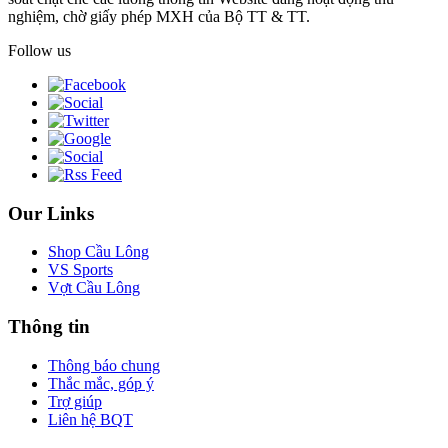
nghiệm, chờ giấy phép MXH của Bộ TT & TT.
Follow us
Our Links
Shop Cầu Lông
VS Sports
Vợt Cầu Lông
Thông tin
Thông báo chung
Thắc mắc, góp ý
Trợ giúp
Liên hệ BQT