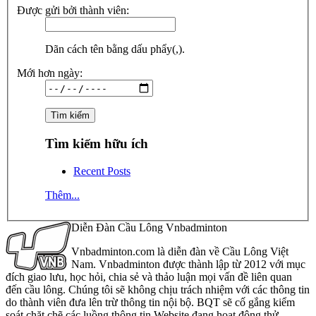
Được gửi bởi thành viên:
Dãn cách tên bằng dấu phẩy(,).
Mới hơn ngày:
Tìm kiếm hữu ích
Recent Posts
Thêm...
Diễn Đàn Cầu Lông Vnbadminton
Vnbadminton.com là diễn đàn về Cầu Lông Việt
Nam. Vnbadminton được thành lập từ 2012 với mục
đích giao lưu, học hỏi, chia sẻ và thảo luận mọi vấn đề liên quan
đến cầu lông. Chúng tôi sẽ không chịu trách nhiệm với các thông tin
do thành viên đưa lên trừ thông tin nội bộ. BQT sẽ cố gắng kiểm
soát chặt chẽ các luồng thông tin Website đang hoạt động thử