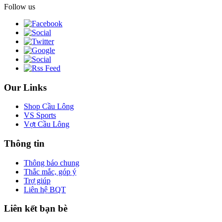
Follow us
Our Links
Shop Cầu Lông
VS Sports
Vợt Cầu Lông
Thông tin
Thông báo chung
Thắc mắc, góp ý
Trợ giúp
Liên hệ BQT
Liên kết bạn bè