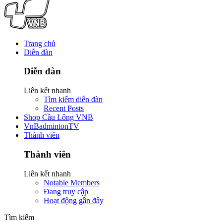
Trang chủ
Diễn đàn
Diễn đàn
Liên kết nhanh
Tìm kiếm diễn đàn
Recent Posts
Shop Cầu Lông VNB
VnBadmintonTV
Thành viên
Thành viên
Liên kết nhanh
Notable Members
Đang truy cập
Hoạt động gần đây
Tìm kiếm