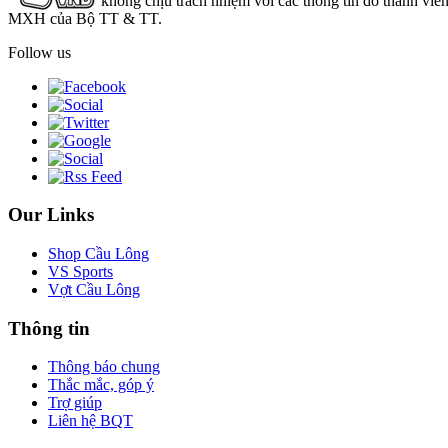
không chịu trách nhiệm với các thông tin do thành viê
MXH của Bộ TT & TT.
Follow us
Our Links
Shop Cầu Lông
VS Sports
Vợt Cầu Lông
Thông tin
Thông báo chung
Thắc mắc, góp ý
Trợ giúp
Liên hệ BQT