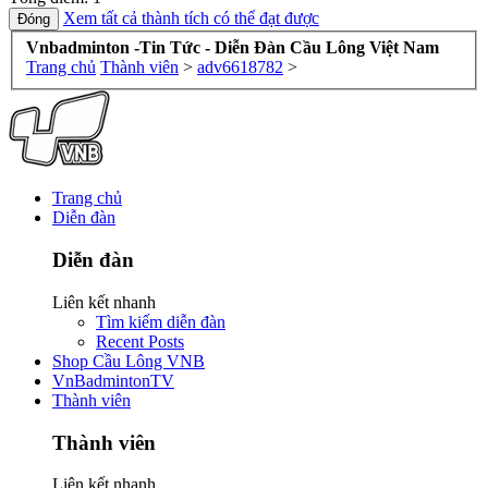
Xem tất cả thành tích có thể đạt được
Vnbadminton -Tin Tức - Diễn Đàn Cầu Lông Việt Nam
Trang chủ
Thành viên
>
adv6618782
>
Trang chủ
Diễn đàn
Diễn đàn
Liên kết nhanh
Tìm kiếm diễn đàn
Recent Posts
Shop Cầu Lông VNB
VnBadmintonTV
Thành viên
Thành viên
Liên kết nhanh