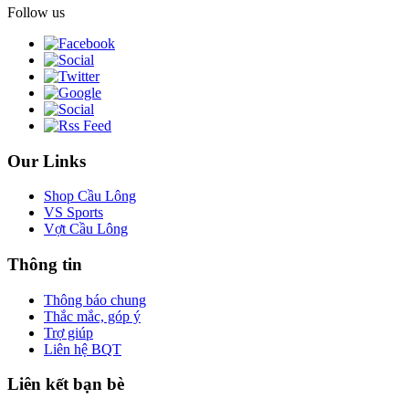
Follow us
Our Links
Shop Cầu Lông
VS Sports
Vợt Cầu Lông
Thông tin
Thông báo chung
Thắc mắc, góp ý
Trợ giúp
Liên hệ BQT
Liên kết bạn bè