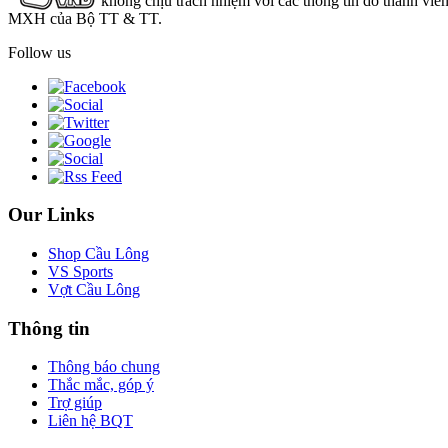
không chịu trách nhiệm với các thông tin do thành viê
MXH của Bộ TT & TT.
Follow us
Our Links
Shop Cầu Lông
VS Sports
Vợt Cầu Lông
Thông tin
Thông báo chung
Thắc mắc, góp ý
Trợ giúp
Liên hệ BQT