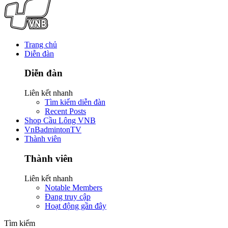
Trang chủ
Diễn đàn
Diễn đàn
Liên kết nhanh
Tìm kiếm diễn đàn
Recent Posts
Shop Cầu Lông VNB
VnBadmintonTV
Thành viên
Thành viên
Liên kết nhanh
Notable Members
Đang truy cập
Hoạt động gần đây
Tìm kiếm