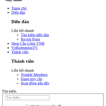
Trang chủ
Diễn đàn
Diễn đàn
Liên kết nhanh
Tìm kiếm diễn đàn
Recent Posts
Shop Cầu Lông VNB
VnBadmintonTV
Thành viên
Thành viên
Liên kết nhanh
Notable Members
Đang truy cập
Hoạt động gần đây
Tìm kiếm