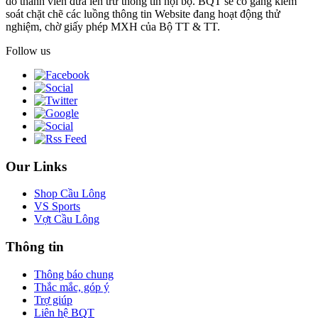
do thành viên đưa lên trừ thông tin nội bộ. BQT sẽ cố gắng kiểm
soát chặt chẽ các luồng thông tin Website đang hoạt động thử
nghiệm, chờ giấy phép MXH của Bộ TT & TT.
Follow us
Our Links
Shop Cầu Lông
VS Sports
Vợt Cầu Lông
Thông tin
Thông báo chung
Thắc mắc, góp ý
Trợ giúp
Liên hệ BQT