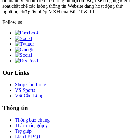
do thành viên đưa lên trừ thông tin nội bộ. BQT sẽ cố gắng kiểm
soát chặt chẽ các luồng thông tin Website đang hoạt động thử
nghiệm, chờ giấy phép MXH của Bộ TT & TT.
Follow us
Our Links
Shop Cầu Lông
VS Sports
Vợt Cầu Lông
Thông tin
Thông báo chung
Thắc mắc, góp ý
Trợ giúp
Liên hệ BQT