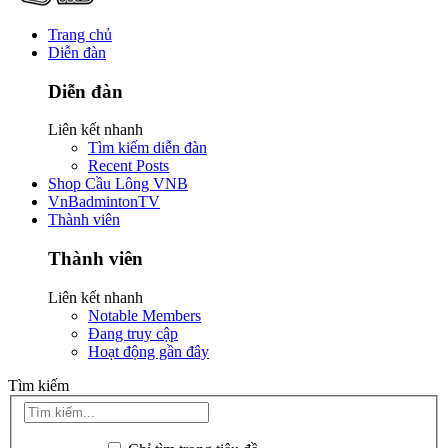
Trang chủ
Diễn đàn
Diễn đàn
Liên kết nhanh
Tìm kiếm diễn đàn
Recent Posts
Shop Cầu Lông VNB
VnBadmintonTV
Thành viên
Thành viên
Liên kết nhanh
Notable Members
Đang truy cập
Hoạt động gần đây
Tìm kiếm