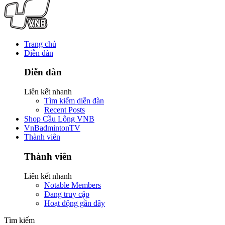
Trang chủ
Diễn đàn
Diễn đàn
Liên kết nhanh
Tìm kiếm diễn đàn
Recent Posts
Shop Cầu Lông VNB
VnBadmintonTV
Thành viên
Thành viên
Liên kết nhanh
Notable Members
Đang truy cập
Hoạt động gần đây
Tìm kiếm