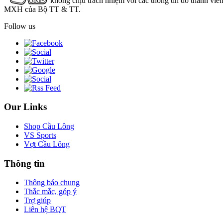
không chịu trách nhiệm với các thông tin do thành viê
MXH của Bộ TT & TT.
Follow us
Our Links
Shop Cầu Lông
VS Sports
Vợt Cầu Lông
Thông tin
Thông báo chung
Thắc mắc, góp ý
Trợ giúp
Liên hệ BQT