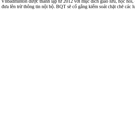
badminton được thành lập từ 2012 với mục đích giao lưu, học hỏi, ch
n đưa lên trừ thông tin nội bộ. BQT sẽ cố gắng kiểm soát chặt chẽ các