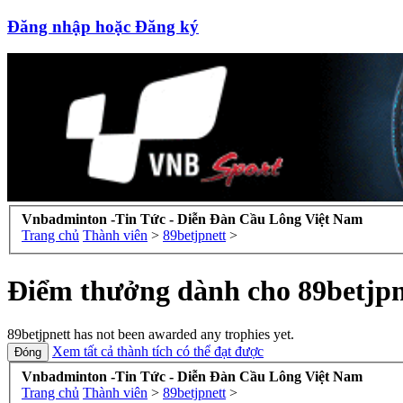
Đăng nhập hoặc Đăng ký
Vnbadminton -Tin Tức - Diễn Đàn Cầu Lông Việt Nam
Trang chủ
Thành viên
>
89betjpnett
>
Điểm thưởng dành cho 89betjpn
89betjpnett has not been awarded any trophies yet.
Xem tất cả thành tích có thể đạt được
Vnbadminton -Tin Tức - Diễn Đàn Cầu Lông Việt Nam
Trang chủ
Thành viên
>
89betjpnett
>