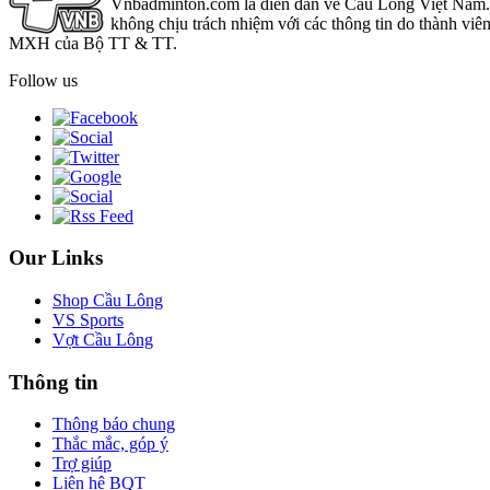
Vnbadminton.com là diễn đàn về Cầu Lông Việt Nam. Vn
không chịu trách nhiệm với các thông tin do thành viê
MXH của Bộ TT & TT.
Follow us
Our Links
Shop Cầu Lông
VS Sports
Vợt Cầu Lông
Thông tin
Thông báo chung
Thắc mắc, góp ý
Trợ giúp
Liên hệ BQT