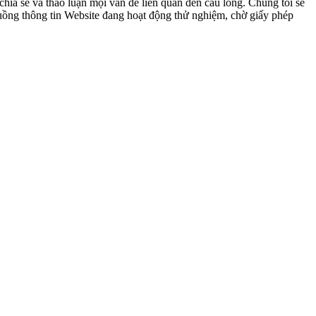
ia sẻ và thảo luận mọi vấn đề liên quan đến cầu lông. Chúng tôi sẽ
 luồng thông tin Website đang hoạt động thử nghiệm, chờ giấy phép