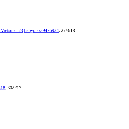
Vietsub - 23
babyplaza9476934
,
27/3/18
o18
,
30/9/17