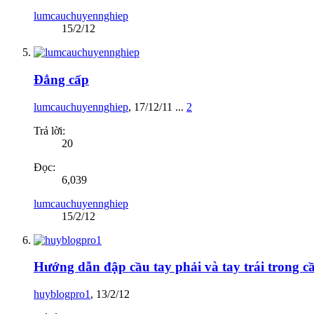
lumcauchuyennghiep
15/2/12
Đẳng cấp
lumcauchuyennghiep
,
17/12/11
...
2
Trả lời:
20
Đọc:
6,039
lumcauchuyennghiep
15/2/12
Hướng dẫn đập cầu tay phải và tay trái trong c
huyblogpro1
,
13/2/12