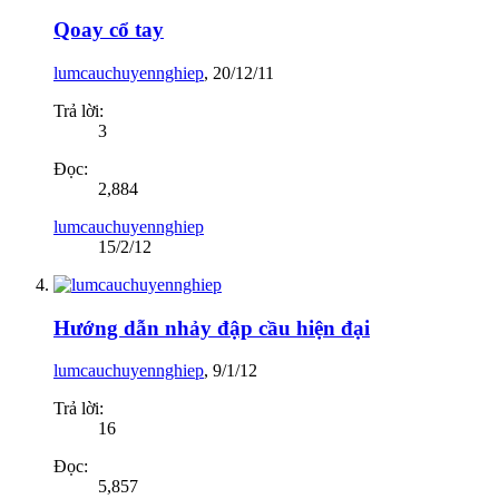
Qoay cổ tay
lumcauchuyennghiep
,
20/12/11
Trả lời:
3
Đọc:
2,884
lumcauchuyennghiep
15/2/12
Hướng dẫn nhảy đập cầu hiện đại
lumcauchuyennghiep
,
9/1/12
Trả lời:
16
Đọc:
5,857