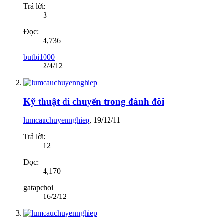
Trả lời:
3
Đọc:
4,736
butbi1000
2/4/12
Kỹ thuật di chuyển trong đánh đôi
lumcauchuyennghiep
,
19/12/11
Trả lời:
12
Đọc:
4,170
gatapchoi
16/2/12