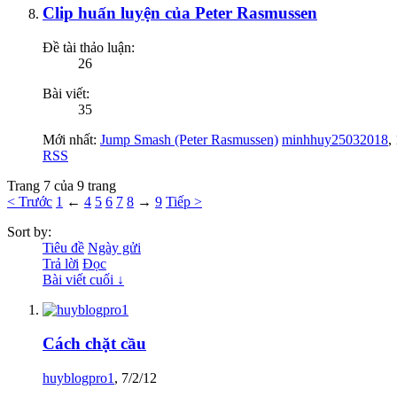
Clip huấn luyện của Peter Rasmussen
Đề tài thảo luận:
26
Bài viết:
35
Mới nhất:
Jump Smash (Peter Rasmussen)
minhhuy25032018
,
RSS
Trang 7 của 9 trang
< Trước
1
←
4
5
6
7
8
→
9
Tiếp >
Sort by:
Tiêu đề
Ngày gửi
Trả lời
Đọc
Bài viết cuối ↓
Cách chặt cầu
huyblogpro1
,
7/2/12