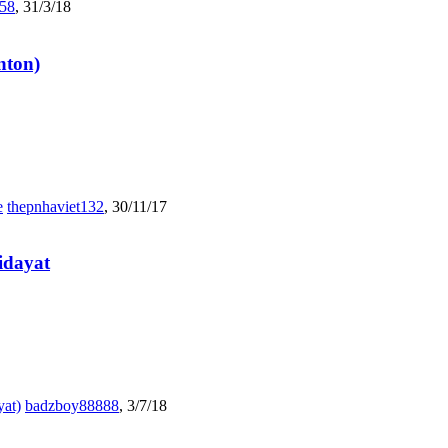
58
,
31/3/18
nton)
e
thepnhaviet132
,
30/11/17
idayat
yat)
badzboy88888
,
3/7/18