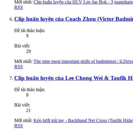
Mới nhất:
Clip huấn luyện của HLV Lee Jae Bok - 3
tuanpham
RSS
Clip huấn luyện của Coach Zhou (Victor Badmi
Đề tài thảo luận:
9
Bài viết:
29
Mới nhất:
The nine most important skills of badminton : 6.Driv
RSS
Clip huấn luyện của Lee Chong Wei & Taufik H
Đề tài thảo luận:
8
Bài viết:
21
Mới nhất:
Kéo lưới trái tay - Backhand Net Cross (Taufik Hida
RSS