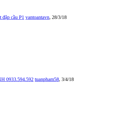
t đập cầu P1
vantoantavn
,
28/3/18
0933.594.592
tuanpham58
,
3/4/18