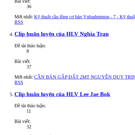
Bài viết:
36
Mới nhất:
Kỹ thuật cầu lông cơ bản Vnbadminton - 7 - Kỹ thuậ
RSS
Clip huấn luyện của HLV Nghia Tran
Đề tài thảo luận:
8
Bài viết:
37
Mới nhất:
CẦN BÁN GẤP ĐẤT 2MT NGUYỄN DUY TRINH 
RSS
Clip huấn luyện của HLV Lee Jae Bok
Đề tài thảo luận:
11
Bài viết:
32