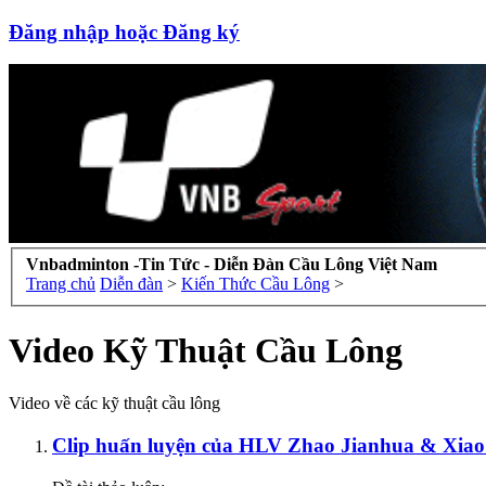
Đăng nhập hoặc Đăng ký
Vnbadminton -Tin Tức - Diễn Đàn Cầu Lông Việt Nam
Trang chủ
Diễn đàn
>
Kiến Thức Cầu Lông
>
Video Kỹ Thuật Cầu Lông
Video về các kỹ thuật cầu lông
Clip huấn luyện của HLV Zhao Jianhua & Xiao 