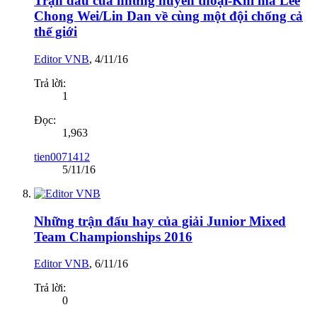
Trận đấu của những huyền thoại-Khi mà Lee
Chong Wei/Lin Dan về cùng một đội chống cả
thế giới
Editor VNB
,
4/11/16
Trả lời:
1
Đọc:
1,963
tien0071412
5/11/16
Những trận đấu hay của giải Junior Mixed
Team Championships 2016
Editor VNB
,
6/11/16
Trả lời:
0