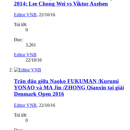
2014: Lee Chong Wei vs Viktor Axelsen
Editor VNB
,
22/10/16
Trả lời:
0
Đọc:
3,261
Editor VNB
22/10/16
Trận đấu giữa Naoko FUKUMAN /Kurumi
YONAO và MA Jin /ZHONG Qianxin tại giải
Denmark Open 2016
Editor VNB
,
22/10/16
Trả lời:
0