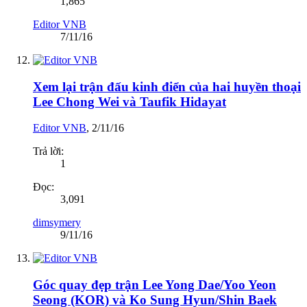
1,865
Editor VNB
7/11/16
Xem lại trận đấu kinh điển của hai huyền thoại
Lee Chong Wei và Taufik Hidayat
Editor VNB
,
2/11/16
Trả lời:
1
Đọc:
3,091
dimsymery
9/11/16
Góc quay đẹp trận Lee Yong Dae/Yoo Yeon
Seong (KOR) và Ko Sung Hyun/Shin Baek