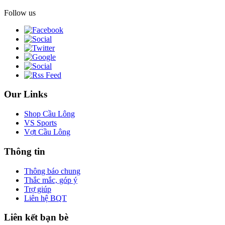
Follow us
Our Links
Shop Cầu Lông
VS Sports
Vợt Cầu Lông
Thông tin
Thông báo chung
Thắc mắc, góp ý
Trợ giúp
Liên hệ BQT
Liên kết bạn bè