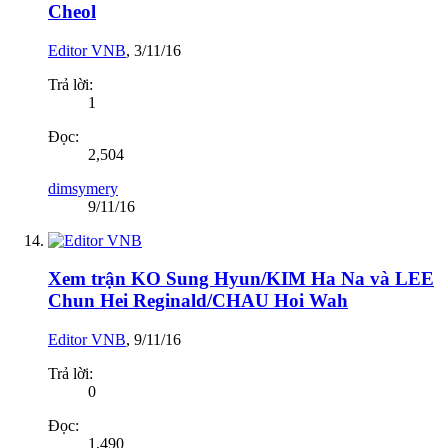
Cheol
Editor VNB
,
3/11/16
Trả lời:
1
Đọc:
2,504
dimsymery
9/11/16
Xem trận KO Sung Hyun/KIM Ha Na và LEE
Chun Hei Reginald/CHAU Hoi Wah
Editor VNB
,
9/11/16
Trả lời:
0
Đọc:
1,490