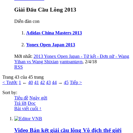
Giải Đấu Cầu Lông 2013
Diễn đàn con
Adidas China Masters 2013
Yonex Open Japan 2013
Mới nhất:
2013 Yonex Open Japan - Tứ kết - Đơn nữ - Wang
Yihan vs Wang Shixian
vantoantavn
,
2/4/18
RSS
Trang 43 của 45 trang
< Trước
1
←
40
41
42
43
44
→
45
Tiếp >
Sort by:
Tiêu đề
Ngày gửi
Trả lời
Đọc
Bài viết cuối ↑
Video Bán kết giải cầu lông Vô địch thế giới