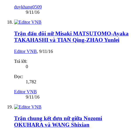
duykhang0509
9/11/16
Trận đấu đôi nữ Misaki MATSUTOMO-Ayaka
TAKAHASHI và TIAN Qing-ZHAO Yunlei
Editor VNB
,
9/11/16
Trả lời:
0
Đọc:
1,782
Editor VNB
9/11/16
Trận chung kết đơn nữ giữa Nozomi
OKUHARA và WANG Shixian