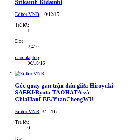
Srikanth Kidambi
Editor VNB
,
10/12/15
Trả lời:
1
Đọc:
2,419
dandalaptop
30/10/16
Góc quay gần trận đấu giữa Hiroyuki
SAEKI/Ryota TAOHATA và
ChiaHanLEE/YuanChengWU
Editor VNB
,
3/11/16
Trả lời:
0
Đọc: