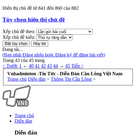
Hiển thị chủ đề từ 841 đến 860 của 882
Tùy chọn hiển thị chủ đề
Xếp chủ đề theo:
Xếp chủ đề kiểu:
Đang tải...
(Bạn phải Đăng nhập hoặc Đăng ký để đăng bài viết)
Trang 43 của 45 trang
< Trước
1
←
40
41
42
43
44
→
45
Tiếp >
Vnbadminton -Tin Tức - Diễn Đàn Cầu Lông Việt Nam
Trang chủ
Diễn đàn
>
Thông Tin Cầu Lông
>
Trang chủ
Diễn đàn
Diễn đàn