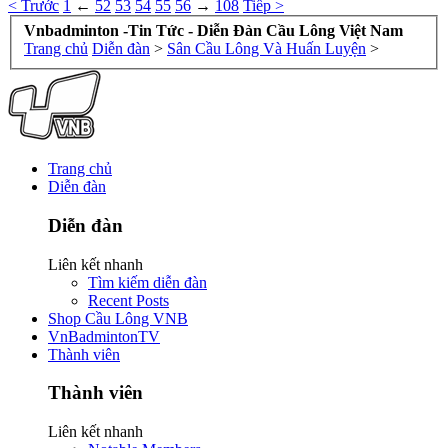
< Trước
1
←
52
53
54
55
56
→
108
Tiếp >
Vnbadminton -Tin Tức - Diễn Đàn Cầu Lông Việt Nam
Trang chủ
Diễn đàn
>
Sân Cầu Lông Và Huấn Luyện
>
Trang chủ
Diễn đàn
Diễn đàn
Liên kết nhanh
Tìm kiếm diễn đàn
Recent Posts
Shop Cầu Lông VNB
VnBadmintonTV
Thành viên
Thành viên
Liên kết nhanh