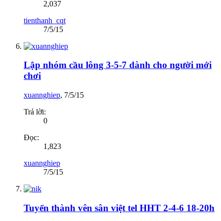
2,037
tienthanh_cqt
7/5/15
Lập nhóm cầu lông 3-5-7 dành cho người mới
chơi
xuannghiep
,
7/5/15
Trả lời:
0
Đọc:
1,823
xuannghiep
7/5/15
Tuyển thành vên sân việt tel HHT 2-4-6 18-20h