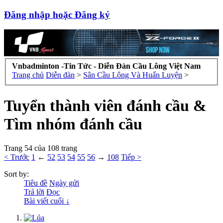
Đăng nhập hoặc Đăng ký
Vnbadminton -Tin Tức - Diễn Đàn Cầu Lông Việt Nam
Trang chủ
Diễn đàn
>
Sân Cầu Lông Và Huấn Luyện
>
Tuyển thành viên đánh cầu &
Tìm nhóm đánh cầu
Trang 54 của 108 trang
< Trước
1
←
52
53
54
55
56
→
108
Tiếp >
Sort by:
Tiêu đề
Ngày gửi
Trả lời
Đọc
Bài viết cuối ↓