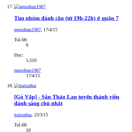
Tìm nhóm đánh cầu (từ 19h-22h) ở quận 7
nguoiban1987
,
17/4/15
Trả lời:
0
Đọc:
1,510
nguoiban1987
17/4/15
[Gò Vấp] - Sân Thảo Lan tuyển thành viên
đánh sáng chủ nhật
traixudua
,
23/3/15
Trả lời:
10