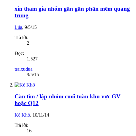
xin tham gia nhóm gần gần phần mềm quang
trung
Lúa
,
9/5/15
Trả lời:
2
Đọc:
1,527
traixudua
9/5/15
Cần tìm / lập nhóm cuối tuần khu vực GV
hoặc Q12
Kẻ Khờ
,
10/11/14
Trả lời:
16