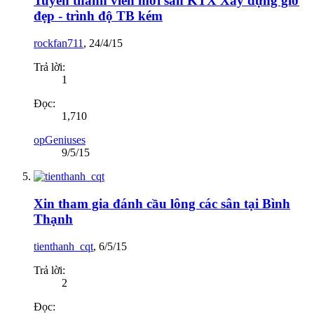
Tuyển thành viên mới sân KTX Xây dựng giờ
đẹp - trình độ TB kém
rockfan711
,
24/4/15
Trả lời:
1
Đọc:
1,710
opGeniuses
9/5/15
Xin tham gia đánh cầu lông các sân tại Bình
Thạnh
tienthanh_cqt
,
6/5/15
Trả lời:
2
Đọc: