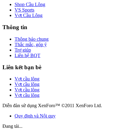
Shop Cầu Lông
VS Sports
Vợt Cầu Lông
Thông tin
Thông báo chung
Thắc mắc, góp ý
Trợ giúp
Liên hệ BQT
Liên kết bạn bè
Vợt cầu lông
Vợt cầu lông
Vợt cầu lông
Vợt cầu lông
Diễn đàn sử dụng XenForo™ ©2011 XenForo Ltd.
Quy định và Nội quy
Đang tải...