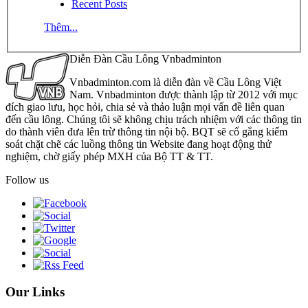
Recent Posts
Thêm...
Diễn Đàn Cầu Lông Vnbadminton
Vnbadminton.com là diễn đàn về Cầu Lông Việt
Nam. Vnbadminton được thành lập từ 2012 với mục
đích giao lưu, học hỏi, chia sẻ và thảo luận mọi vấn đề liên quan
đến cầu lông. Chúng tôi sẽ không chịu trách nhiệm với các thông tin
do thành viên đưa lên trừ thông tin nội bộ. BQT sẽ cố gắng kiểm
soát chặt chẽ các luồng thông tin Website đang hoạt động thử
nghiệm, chờ giấy phép MXH của Bộ TT & TT.
Follow us
Our Links