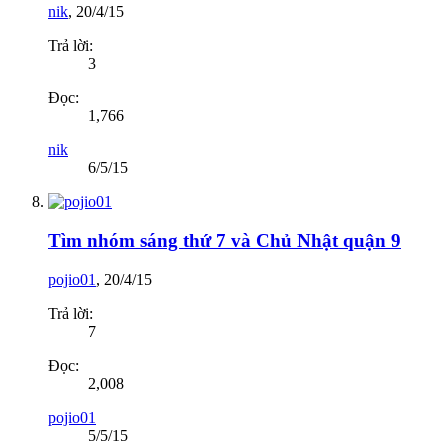
nik
,
20/4/15
Trả lời:
3
Đọc:
1,766
nik
6/5/15
Tìm nhóm sáng thứ 7 và Chủ Nhật quận 9
pojio01
,
20/4/15
Trả lời:
7
Đọc:
2,008
pojio01
5/5/15