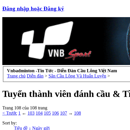
Đăng nhập hoặc Đăng ký
Vnbadminton -Tin Tức - Diễn Đàn Cầu Lông Việt Nam
Trang chủ
Diễn đàn
>
Sân Cầu Lông Và Huấn Luyện
>
Tuyển thành viên đánh cầu & 
Trang 108 của 108 trang
< Trước
1
←
103
104
105
106
107
→
108
Sort by:
Tiêu đề ↓
Ngày gửi