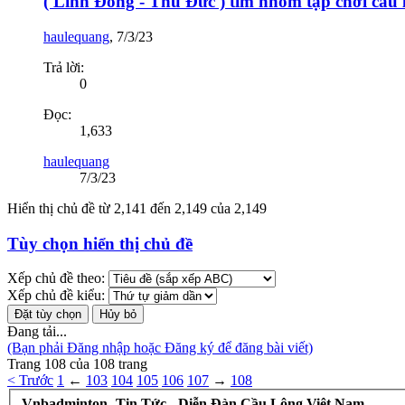
( Linh Đông - Thủ Đức ) tìm nhóm tập chơi cầu 
haulequang
,
7/3/23
Trả lời:
0
Đọc:
1,633
haulequang
7/3/23
Hiển thị chủ đề từ 2,141 đến 2,149 của 2,149
Tùy chọn hiển thị chủ đề
Xếp chủ đề theo:
Xếp chủ đề kiểu:
Đang tải...
(Bạn phải Đăng nhập hoặc Đăng ký để đăng bài viết)
Trang 108 của 108 trang
< Trước
1
←
103
104
105
106
107
→
108
Vnbadminton -Tin Tức - Diễn Đàn Cầu Lông Việt Nam