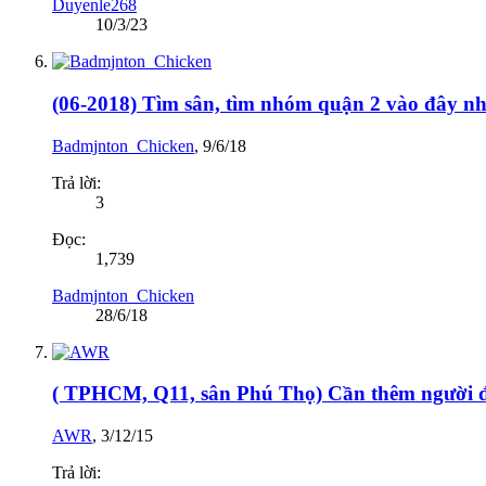
Duyenle268
10/3/23
(06-2018) Tìm sân, tìm nhóm quận 2 vào đây n
Badmjnton_Chicken
,
9/6/18
Trả lời:
3
Đọc:
1,739
Badmjnton_Chicken
28/6/18
( TPHCM, Q11, sân Phú Thọ) Cần thêm người đá
AWR
,
3/12/15
Trả lời: