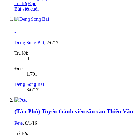
Trả lời
Đọc
Bài viết cuối
.
Deng Song Bai
,
2/6/17
Trả lời:
3
Đọc:
1,791
Deng Song Bai
3/6/17
(Tân Phú) Tuyển thành viên sân cầu Thiên Vân 
Pete
,
8/1/16
Trả lời: