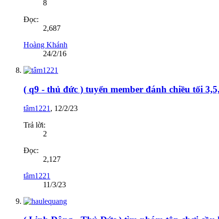
8
Đọc:
2,687
Hoàng Khánh
24/2/16
( q9 - thủ đức ) tuyển member đánh chiều tối 3,5
tâm1221
,
12/2/23
Trả lời:
2
Đọc:
2,127
tâm1221
11/3/23