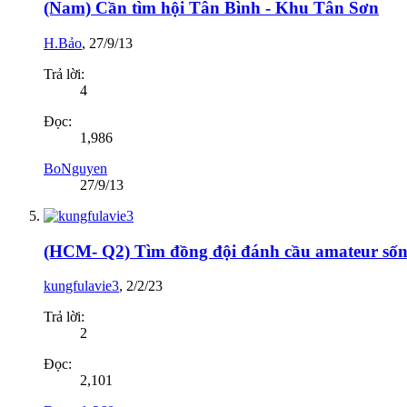
(Nam) Cần tìm hội Tân Bình - Khu Tân Sơn
H.Bảo
,
27/9/13
Trả lời:
4
Đọc:
1,986
BoNguyen
27/9/13
(HCM- Q2) Tìm đồng đội đánh cầu amateur sốn
kungfulavie3
,
2/2/23
Trả lời:
2
Đọc:
2,101