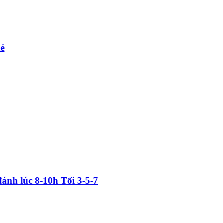
hé
nh lúc 8-10h Tối 3-5-7