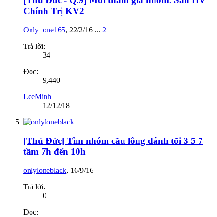
[Thủ Đức - Q.9] Mời tham gia nhóm. Sân HV
Chính Trị KV2
Only_one165
,
22/2/16
...
2
Trả lời:
34
Đọc:
9,440
LeeMinh
12/12/18
[Thủ Đức] Tìm nhóm cầu lông đánh tối 3 5 7
tầm 7h đến 10h
onlyloneblack
,
16/9/16
Trả lời:
0
Đọc: