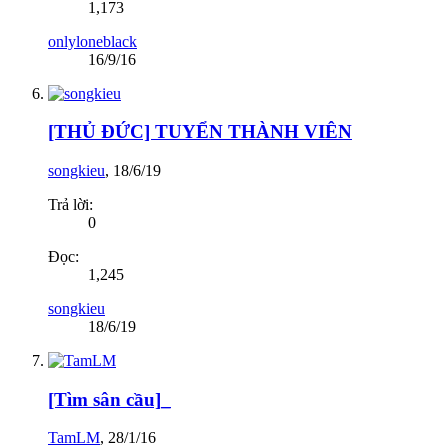
1,173
onlyloneblack
16/9/16
[THỦ ĐỨC] TUYỂN THÀNH VIÊN
songkieu
,
18/6/19
Trả lời:
0
Đọc:
1,245
songkieu
18/6/19
[Tìm sân cầu]_
TamLM
,
28/1/16