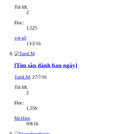
Trả lời:
2
Đọc:
1,525
vợt gỗ
13/2/16
[Tìm sân đánh ban ngày]
TamLM
,
27/7/16
Trả lời:
2
Đọc:
1,556
Mr.Hien
9/8/16