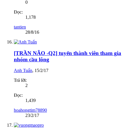
0
Đọc:
1,178
tantien
28/8/16
[TRẦN NÃO -Q2] tuyển thành viên tham gia
nhóm cầu lông
Anh Tuấn
,
15/2/17
Trả lời:
2
Đọc:
1,439
hoahongtim78890
23/2/17