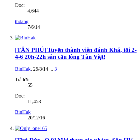
Đọc:
4,644
thdang
7/6/14
[TÂN PHÚ] Tuyển thành viên đánh Khá, tối 2-
4-6 20h-22h sân cầu lông Tân Việt!
BinHak
,
25/8/14
...
3
Trả lời:
55
Đọc:
11,453
BinHak
20/12/16