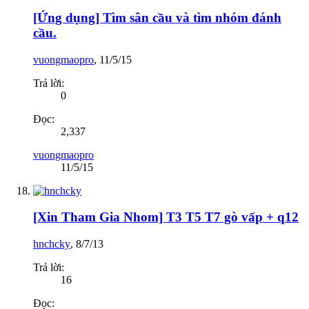
[Ứng dụng] Tìm sân cầu và tìm nhóm đánh
cầu.
vuongmaopro
,
11/5/15
Trả lời:
0
Đọc:
2,337
vuongmaopro
11/5/15
[Xin Tham Gia Nhom] T3 T5 T7 gò vấp + q12
hnchcky
,
8/7/13
Trả lời:
16
Đọc: