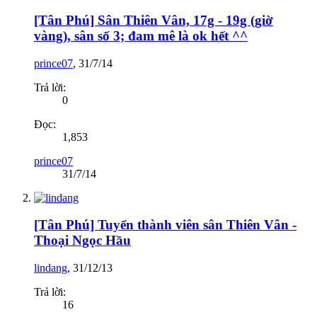
[Tân Phú] Sân Thiên Vân, 17g - 19g (giờ
vàng), sân số 3; đam mê là ok hết ^^
prince07
,
31/7/14
Trả lời:
0
Đọc:
1,853
prince07
31/7/14
[Tân Phú] Tuyển thành viên sân Thiên Vân -
Thoại Ngọc Hầu
lindang
,
31/12/13
Trả lời:
16