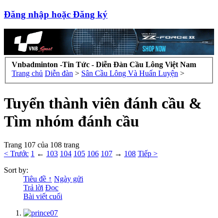
Đăng nhập hoặc Đăng ký
Vnbadminton -Tin Tức - Diễn Đàn Cầu Lông Việt Nam
Trang chủ
Diễn đàn
>
Sân Cầu Lông Và Huấn Luyện
>
Tuyển thành viên đánh cầu &
Tìm nhóm đánh cầu
Trang 107 của 108 trang
< Trước
1
←
103
104
105
106
107
→
108
Tiếp >
Sort by:
Tiêu đề ↑
Ngày gửi
Trả lời
Đọc
Bài viết cuối