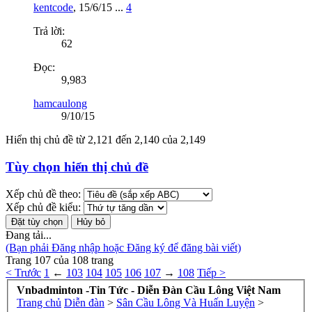
kentcode
,
15/6/15
...
4
Trả lời:
62
Đọc:
9,983
hamcaulong
9/10/15
Hiển thị chủ đề từ 2,121 đến 2,140 của 2,149
Tùy chọn hiển thị chủ đề
Xếp chủ đề theo:
Xếp chủ đề kiểu:
Đang tải...
(Bạn phải Đăng nhập hoặc Đăng ký để đăng bài viết)
Trang 107 của 108 trang
< Trước
1
←
103
104
105
106
107
→
108
Tiếp >
Vnbadminton -Tin Tức - Diễn Đàn Cầu Lông Việt Nam
Trang chủ
Diễn đàn
>
Sân Cầu Lông Và Huấn Luyện
>