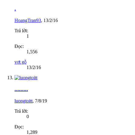
.
HoangTran93
,
13/2/16
Trả lời:
1
Đọc:
1,556
vợt gỗ
13/2/16
.........
luongtoitt
,
7/8/19
Trả lời:
0
Đọc:
1,289