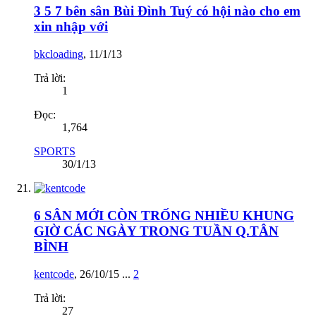
3 5 7 bên sân Bùi Đình Tuý có hội nào cho em
xin nhập với
bkcloading
,
11/1/13
Trả lời:
1
Đọc:
1,764
SPORTS
30/1/13
6 SÂN MỚI CÒN TRỐNG NHIỀU KHUNG
GIỜ CÁC NGÀY TRONG TUẦN Q.TÂN
BÌNH
kentcode
,
26/10/15
...
2
Trả lời:
27