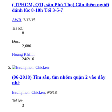
( TPHCM, Q11, sân Phú Thọ) Cần thêm người
đánh lúc 8-10h Tối 3-5-7
AWR
,
3/12/15
Trả lời:
8
Đọc:
2,686
Hoàng Khánh
24/2/16
(06-2018) Tìm sân, tìm nhóm quận 2 vào đây
nhé
Badmjnton_Chicken
,
9/6/18
Trả lời:
3