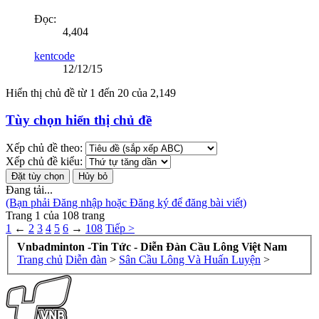
Đọc:
4,404
kentcode
12/12/15
Hiển thị chủ đề từ 1 đến 20 của 2,149
Tùy chọn hiển thị chủ đề
Xếp chủ đề theo:
Xếp chủ đề kiểu:
Đang tải...
(Bạn phải Đăng nhập hoặc Đăng ký để đăng bài viết)
Trang 1 của 108 trang
1
←
2
3
4
5
6
→
108
Tiếp >
Vnbadminton -Tin Tức - Diễn Đàn Cầu Lông Việt Nam
Trang chủ
Diễn đàn
>
Sân Cầu Lông Và Huấn Luyện
>