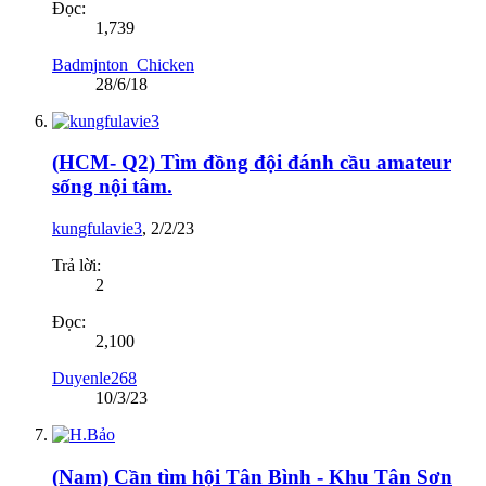
Đọc:
1,739
Badmjnton_Chicken
28/6/18
(HCM- Q2) Tìm đồng đội đánh cầu amateur
sống nội tâm.
kungfulavie3
,
2/2/23
Trả lời:
2
Đọc:
2,100
Duyenle268
10/3/23
(Nam) Cần tìm hội Tân Bình - Khu Tân Sơn