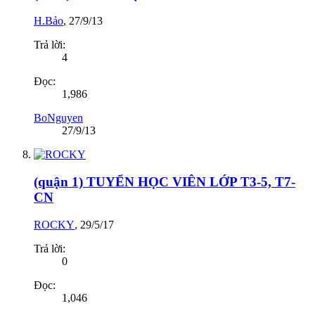
H.Bảo
,
27/9/13
Trả lời:
4
Đọc:
1,986
BoNguyen
27/9/13
(quận 1) TUYỂN HỌC VIÊN LỚP T3-5, T7-
CN
ROCKY
,
29/5/17
Trả lời:
0
Đọc:
1,046