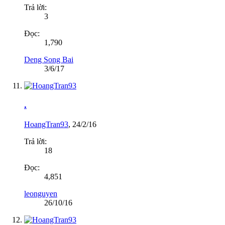
Trả lời:
3
Đọc:
1,790
Deng Song Bai
3/6/17
.
HoangTran93
,
24/2/16
Trả lời:
18
Đọc:
4,851
leonguyen
26/10/16