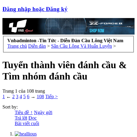
Đăng nhập hoặc Đăng ký
Vnbadminton -Tin Tức - Diễn Đàn Cầu Lông Việt Nam
Trang chủ
Diễn đàn
>
Sân Cầu Lông Và Huấn Luyện
>
Tuyển thành viên đánh cầu &
Tìm nhóm đánh cầu
Trang 1 của 108 trang
1
←
2
3
4
5
6
→
108
Tiếp >
Sort by:
Tiêu đề ↑
Ngày gửi
Trả lời
Đọc
Bài viết cuối