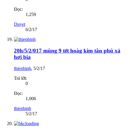
Đọc:
1,259
Duyet
6/2/17
20h/5/2/017 mùng 9 tết hoàg kim tân phú xả
hơi bia
thienbinh
,
5/2/17
Trả lời:
0
Đọc:
1,006
thienbinh
5/2/17