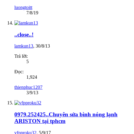
luongtoitt
7/8/19
..close..!
lamkun13
,
30/8/13
Trả lời:
5
Đọc:
1,924
thienphuc1207
3/9/13
0979.252425..Chuyên sửa bình nóng lạnh
ARISTON tại tphcm
vfpproku32
,
5/9/17