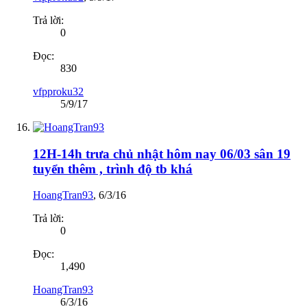
Trả lời:
0
Đọc:
830
vfpproku32
5/9/17
12H-14h trưa chủ nhật hôm nay 06/03 sân 19
tuyển thêm , trình độ tb khá
HoangTran93
,
6/3/16
Trả lời:
0
Đọc:
1,490
HoangTran93
6/3/16