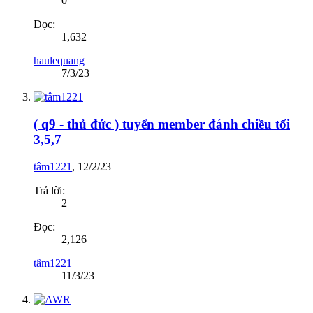
0
Đọc:
1,632
haulequang
7/3/23
( q9 - thủ đức ) tuyển member đánh chiều tối
3,5,7
tâm1221
,
12/2/23
Trả lời:
2
Đọc:
2,126
tâm1221
11/3/23