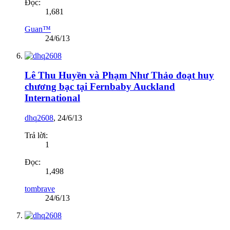
Đọc:
1,681
Guan™
24/6/13
Lê Thu Huyền và Phạm Như Thảo đoạt huy
chương bạc tại Fernbaby Auckland
International
dhq2608
,
24/6/13
Trả lời:
1
Đọc:
1,498
tombrave
24/6/13