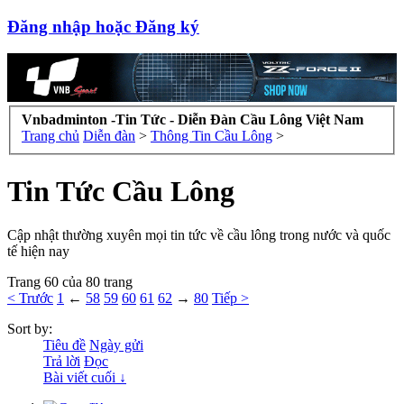
Đăng nhập hoặc Đăng ký
Vnbadminton -Tin Tức - Diễn Đàn Cầu Lông Việt Nam
Trang chủ
Diễn đàn
>
Thông Tin Cầu Lông
>
Tin Tức Cầu Lông
Cập nhật thường xuyên mọi tin tức về cầu lông trong nước và quốc
tế hiện nay
Trang 60 của 80 trang
< Trước
1
←
58
59
60
61
62
→
80
Tiếp >
Sort by:
Tiêu đề
Ngày gửi
Trả lời
Đọc
Bài viết cuối ↓