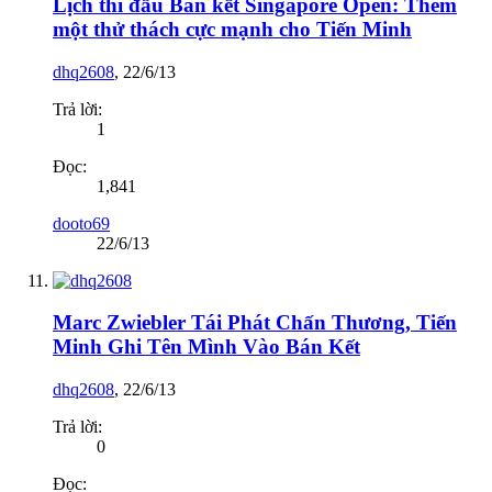
Lịch thi đấu Bán kết Singapore Open: Thêm
một thử thách cực mạnh cho Tiến Minh
dhq2608
,
22/6/13
Trả lời:
1
Đọc:
1,841
dooto69
22/6/13
Marc Zwiebler Tái Phát Chấn Thương, Tiến
Minh Ghi Tên Mình Vào Bán Kết
dhq2608
,
22/6/13
Trả lời:
0
Đọc: