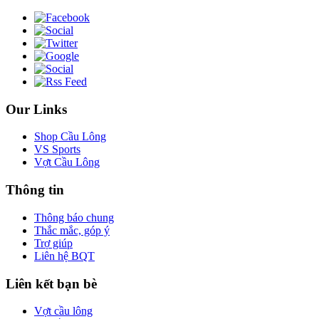
Our Links
Shop Cầu Lông
VS Sports
Vợt Cầu Lông
Thông tin
Thông báo chung
Thắc mắc, góp ý
Trợ giúp
Liên hệ BQT
Liên kết bạn bè
Vợt cầu lông