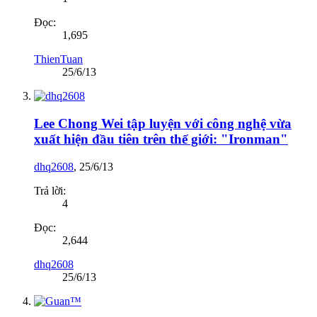
Đọc:
1,695
ThienTuan
25/6/13
Lee Chong Wei tập luyện với công nghệ vừa
xuất hiện đầu tiên trên thế giới: "Ironman"
dhq2608
,
25/6/13
Trả lời:
4
Đọc:
2,644
dhq2608
25/6/13