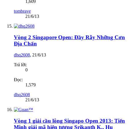
1,609
tombrave
21/6/13
Vòng 2 Singapore Open: Đầy Rẫy Những Cơn
Địa Chấn
dhq2608
,
21/6/13
Trả lời:
0
Đọc:
1,579
dhq2608
21/6/13
Vòng 1 giải cầu lông Singapo Open 2013: Tiến
Minh giải mã hiện tượng Srikanth K., Hu