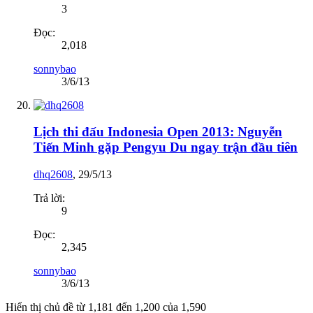
3
Đọc:
2,018
sonnybao
3/6/13
Lịch thi đấu Indonesia Open 2013: Nguyễn
Tiến Minh gặp Pengyu Du ngay trận đầu tiên
dhq2608
,
29/5/13
Trả lời:
9
Đọc:
2,345
sonnybao
3/6/13
Hiển thị chủ đề từ 1,181 đến 1,200 của 1,590