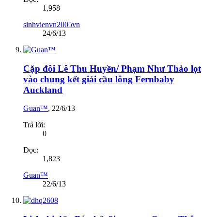
1,958
sinhvienvn2005vn
24/6/13
Cặp đôi Lê Thu Huyền/ Phạm Như Thảo lọt
vào chung kết giải cầu lông Fernbaby
Auckland
Guan™
,
22/6/13
Trả lời:
0
Đọc:
1,823
Guan™
22/6/13