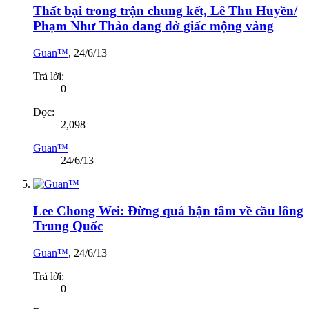
Thất bại trong trận chung kết, Lê Thu Huyền/
Phạm Như Thảo dang dở giấc mộng vàng
Guan™
,
24/6/13
Trả lời:
0
Đọc:
2,098
Guan™
24/6/13
Lee Chong Wei: Đừng quá bận tâm về cầu lông
Trung Quốc
Guan™
,
24/6/13
Trả lời:
0