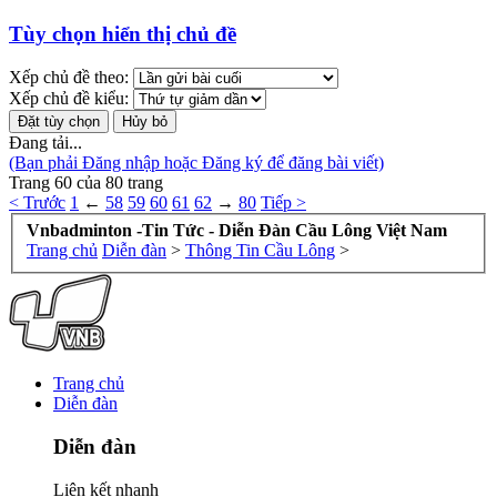
Tùy chọn hiển thị chủ đề
Xếp chủ đề theo:
Xếp chủ đề kiểu:
Đang tải...
(Bạn phải Đăng nhập hoặc Đăng ký để đăng bài viết)
Trang 60 của 80 trang
< Trước
1
←
58
59
60
61
62
→
80
Tiếp >
Vnbadminton -Tin Tức - Diễn Đàn Cầu Lông Việt Nam
Trang chủ
Diễn đàn
>
Thông Tin Cầu Lông
>
Trang chủ
Diễn đàn
Diễn đàn
Liên kết nhanh