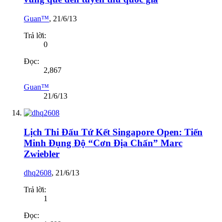
Guan™
,
21/6/13
Trả lời:
0
Đọc:
2,867
Guan™
21/6/13
Lịch Thi Đấu Tứ Kết Singapore Open: Tiến
Minh Đụng Độ “Cơn Địa Chấn” Marc
Zwiebler
dhq2608
,
21/6/13
Trả lời:
1
Đọc: