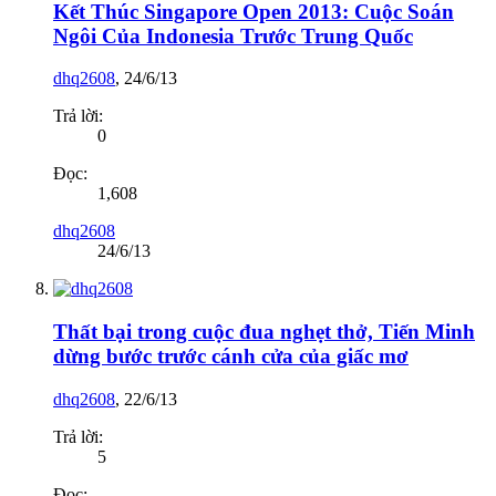
Kết Thúc Singapore Open 2013: Cuộc Soán
Ngôi Của Indonesia Trước Trung Quốc
dhq2608
,
24/6/13
Trả lời:
0
Đọc:
1,608
dhq2608
24/6/13
Thất bại trong cuộc đua nghẹt thở, Tiến Minh
dừng bước trước cánh cửa của giấc mơ
dhq2608
,
22/6/13
Trả lời:
5
Đọc: