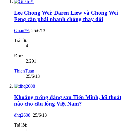
Lee Chong Wei: Daren Liew và Chong Wei
Feng cần phải nhanh chóng thay đổi
Guan™
,
25/6/13
Trả lời:
4
Đọc:
2,291
ThienTuan
25/6/13
Khoảng trống đằng sau Tiến Minh, lối thoát
nào cho cầu lông Việt Nam?
dhq2608
,
25/6/13
Trả lời:
1