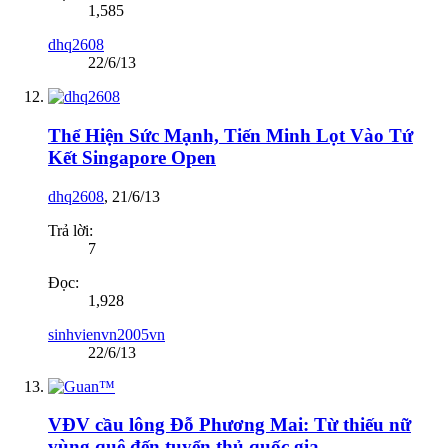
1,585
dhq2608
22/6/13
Thể Hiện Sức Mạnh, Tiến Minh Lọt Vào Tứ
Kết Singapore Open
dhq2608
,
21/6/13
Trả lời:
7
Đọc:
1,928
sinhvienvn2005vn
22/6/13
VĐV cầu lông Đỗ Phương Mai: Từ thiếu nữ
vùng quê đến tuyển thủ quốc gia