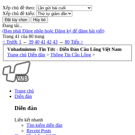
Xếp chủ đề theo:
Xếp chủ đề kiểu:
Đang tải...
(Bạn phải Đăng nhập hoặc Đăng ký để đăng bài viết)
Trang 41 của 80 trang
< Trước
1
←
39
40
41
42
43
→
80
Tiếp >
Vnbadminton -Tin Tức - Diễn Đàn Cầu Lông Việt Nam
Trang chủ
Diễn đàn
>
Thông Tin Cầu Lông
>
Trang chủ
Diễn đàn
Diễn đàn
Liên kết nhanh
Tìm kiếm diễn đàn
Recent Posts