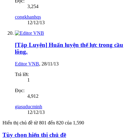
Đọc:
3,254
congkhanhqs
12/12/13
[Tập Luyện] Huấn luyện thể lực trong cầu
lông.
Editor VNB
,
28/11/13
Trả lời:
1
Đọc:
4,912
giasuducminh
12/12/13
Hiển thị chủ đề từ 801 đến 820 của 1,590
Tùy chọn hiển thị chủ đề