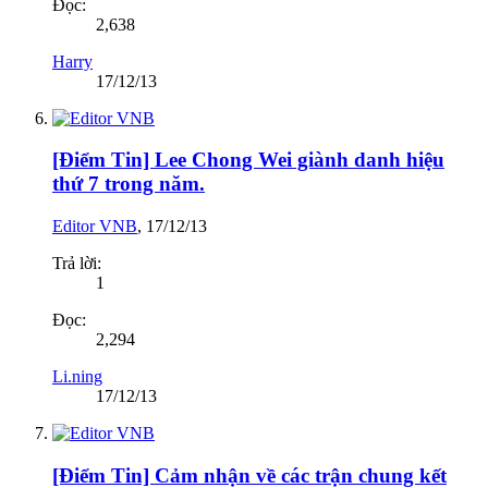
Đọc:
2,638
Harry
17/12/13
[Điểm Tin] Lee Chong Wei giành danh hiệu
thứ 7 trong năm.
Editor VNB
,
17/12/13
Trả lời:
1
Đọc:
2,294
Li.ning
17/12/13
[Điểm Tin] Cảm nhận về các trận chung kết