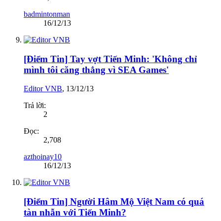
badmintonman
16/12/13
[Điểm Tin] Tay vợt Tiến Minh: 'Không chỉ
mình tôi căng thẳng vì SEA Games'
Editor VNB
,
13/12/13
Trả lời:
2
Đọc:
2,708
azthoinay10
16/12/13
[Điểm Tin] Người Hâm Mộ Việt Nam có quá
tàn nhẫn với Tiến Minh?