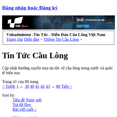
Đăng nhập hoặc Đăng ký
Vnbadminton -Tin Tức - Diễn Đàn Cầu Lông Việt Nam
Trang chủ
Diễn đàn
>
Thông Tin Cầu Lông
>
Tin Tức Cầu Lông
Cập nhật thường xuyên mọi tin tức về cầu lông trong nước và quốc
tế hiện nay
Trang 41 của 80 trang
< Trước
1
←
39
40
41
42
43
→
80
Tiếp >
Sort by:
Tiêu đề
Ngày gửi
Trả lời
Đọc
Bài viết cuối ↓