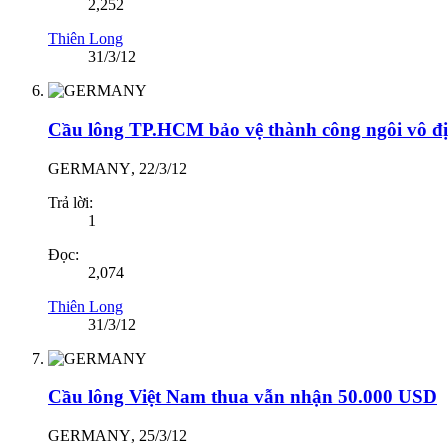
2,252
Thiên Long
31/3/12
Cầu lông TP.HCM bảo vệ thành công ngôi vô đ
GERMANY
,
22/3/12
Trả lời:
1
Đọc:
2,074
Thiên Long
31/3/12
Cầu lông Việt Nam thua vẫn nhận 50.000 USD
GERMANY
,
25/3/12