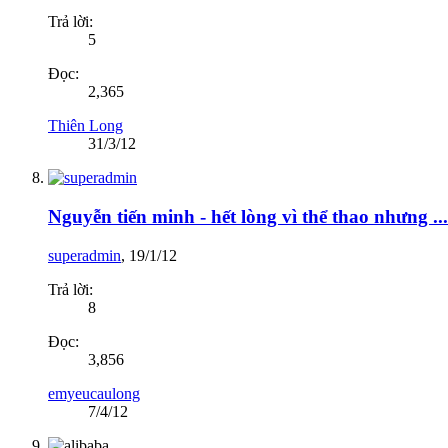
Trả lời:
5
Đọc:
2,365
Thiên Long
31/3/12
Nguyễn tiến minh - hết lòng vì thể thao nhưng ...
superadmin
,
19/1/12
Trả lời:
8
Đọc:
3,856
emyeucaulong
7/4/12