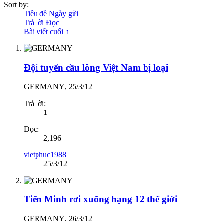
Sort by:
Tiêu đề
Ngày gửi
Trả lời
Đọc
Bài viết cuối ↑
Đội tuyển cầu lông Việt Nam bị loại
GERMANY
,
25/3/12
Trả lời:
1
Đọc:
2,196
vietphuc1988
25/3/12
Tiến Minh rơi xuống hạng 12 thế giới
GERMANY
,
26/3/12