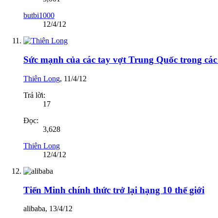
butbi1000
12/4/12
Sức mạnh của các tay vợt Trung Quốc trong các 
Thiên Long
,
11/4/12
Trả lời:
17
Đọc:
3,628
Thiên Long
12/4/12
Tiến Minh chính thức trở lại hạng 10 thế giới
alibaba
,
13/4/12