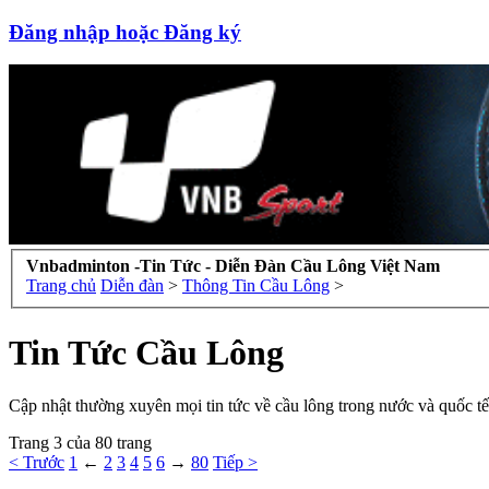
Đăng nhập hoặc Đăng ký
Vnbadminton -Tin Tức - Diễn Đàn Cầu Lông Việt Nam
Trang chủ
Diễn đàn
>
Thông Tin Cầu Lông
>
Tin Tức Cầu Lông
Cập nhật thường xuyên mọi tin tức về cầu lông trong nước và quốc tế
Trang 3 của 80 trang
< Trước
1
←
2
3
4
5
6
→
80
Tiếp >