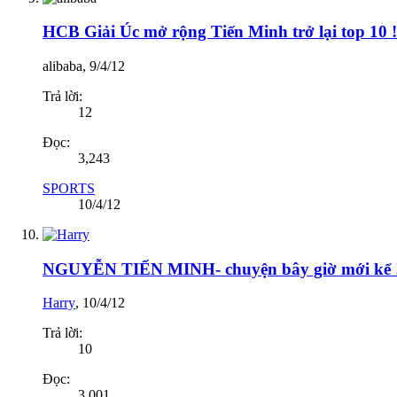
HCB Giải Úc mở rộng Tiến Minh trở lại top 10 !
alibaba
,
9/4/12
Trả lời:
12
Đọc:
3,243
SPORTS
10/4/12
NGUYỄN TIẾN MINH- chuyện bây giờ mới kể !
Harry
,
10/4/12
Trả lời:
10
Đọc:
3,001