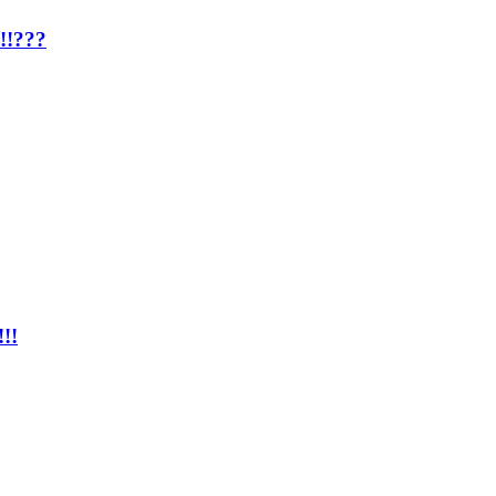
!!???
!!