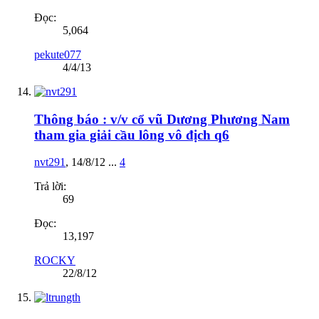
Đọc:
5,064
pekute077
4/4/13
Thông báo : v/v cổ vũ Dương Phương Nam
tham gia giải cầu lông vô địch q6
nvt291
,
14/8/12
...
4
Trả lời:
69
Đọc:
13,197
ROCKY
22/8/12