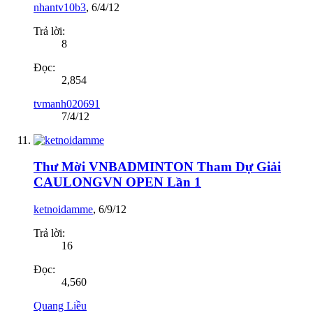
nhantv10b3
,
6/4/12
Trả lời:
8
Đọc:
2,854
tvmanh020691
7/4/12
Thư Mời VNBADMINTON Tham Dự Giải
CAULONGVN OPEN Lần 1
ketnoidamme
,
6/9/12
Trả lời:
16
Đọc:
4,560
Quang Liều