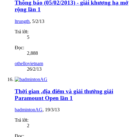
Thông báo (05/02/2013) - giải khương hạ mở
rộng lần 1
ltrungth
,
5/2/13
Trả lời:
5
Đọc:
2,888
othellovietnam
26/2/13
Thời gian ,địa điểm và giải thưởng giải
Paramount Open lần 1
badmintonAG
,
19/3/13
Trả lời:
2
Đọc: