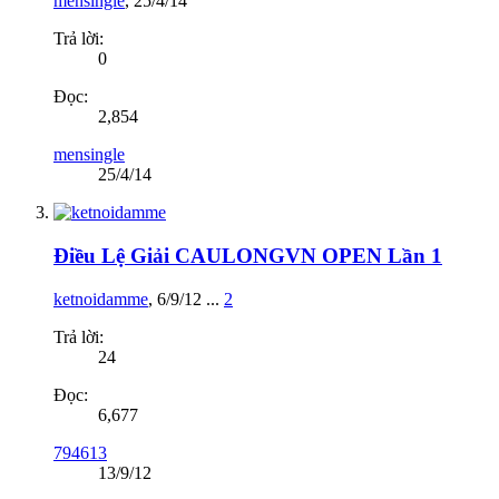
mensingle
,
25/4/14
Trả lời:
0
Đọc:
2,854
mensingle
25/4/14
Điều Lệ Giải CAULONGVN OPEN Lần 1
ketnoidamme
,
6/9/12
...
2
Trả lời:
24
Đọc:
6,677
794613
13/9/12