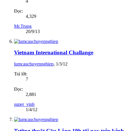
4
Đọc:
4,329
Mr.Trung
20/9/13
Vietnam International Challange
lumcauchuyennghiep
,
1/3/12
Trả lời:
7
Đọc:
2,881
super_vinh
1/4/12
Tường thuật Cầu Lông 19h tối nay trên kênh