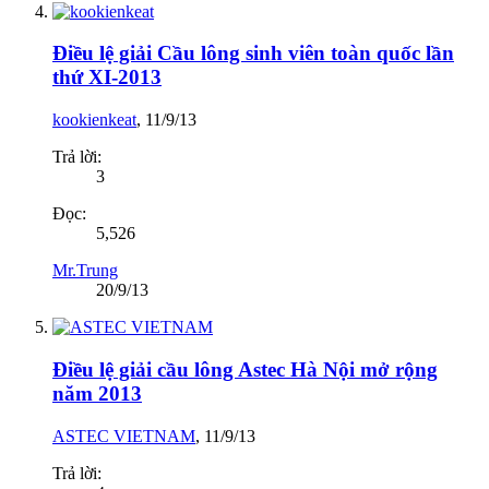
Điều lệ giải Cầu lông sinh viên toàn quốc lần
thứ XI-2013
kookienkeat
,
11/9/13
Trả lời:
3
Đọc:
5,526
Mr.Trung
20/9/13
Điều lệ giải cầu lông Astec Hà Nội mở rộng
năm 2013
ASTEC VIETNAM
,
11/9/13
Trả lời: