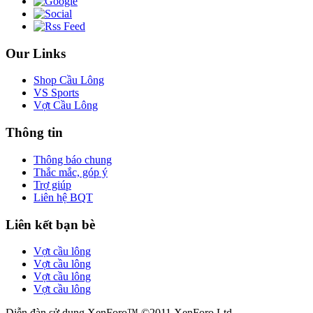
Our Links
Shop Cầu Lông
VS Sports
Vợt Cầu Lông
Thông tin
Thông báo chung
Thắc mắc, góp ý
Trợ giúp
Liên hệ BQT
Liên kết bạn bè
Vợt cầu lông
Vợt cầu lông
Vợt cầu lông
Vợt cầu lông
Diễn đàn sử dụng XenForo™ ©2011 XenForo Ltd.