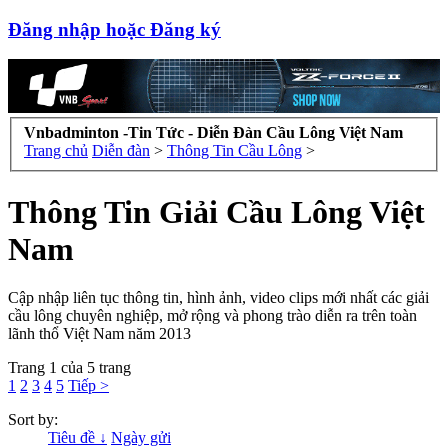
Đăng nhập hoặc Đăng ký
Vnbadminton -Tin Tức - Diễn Đàn Cầu Lông Việt Nam
Trang chủ
Diễn đàn
>
Thông Tin Cầu Lông
>
Thông Tin Giải Cầu Lông Việt
Nam
Cập nhập liên tục thông tin, hình ảnh, video clips mới nhất các giải
cầu lông chuyên nghiệp, mở rộng và phong trào diễn ra trên toàn
lãnh thổ Việt Nam năm 2013
Trang 1 của 5 trang
1
2
3
4
5
Tiếp >
Sort by:
Tiêu đề ↓
Ngày gửi