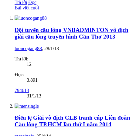
Trả lời
Đọc
Bài viết cuối
Đội tuyển cầu lông VNBADMINTON vô địch
giải cầu lông truyền hình Cần Thơ 2013
luoncogang88
,
28/1/13
Trả lời:
12
Đọc:
3,891
794613
31/1/13
Điều lệ Giải vô địch CLB tranh cúp Liên đoàn
Cầu lông TP.HCM lần thứ I năm 2014