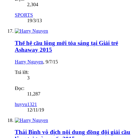
2,304
SPORTS
19/3/13
Thế hệ cầu lông mới tỏa sáng tại Giải trẻ
Ashaway 2015
Harry Nguyen
,
9/7/15
Trả lời:
3
Đọc:
11,287
huyvu1321
12/11/19
Thái Bình vô địch nội dung đồng đội giải cầu