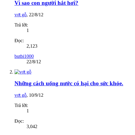
Vì sao con người hắt hơi?
vợt gỗ
,
22/8/12
Trả lời:
1
Đọc:
2,123
butbi1000
22/8/12
Những cách uống nước có hại cho sức khỏe.
vợt gỗ
,
10/9/12
Trả lời:
1
Đọc:
3,042