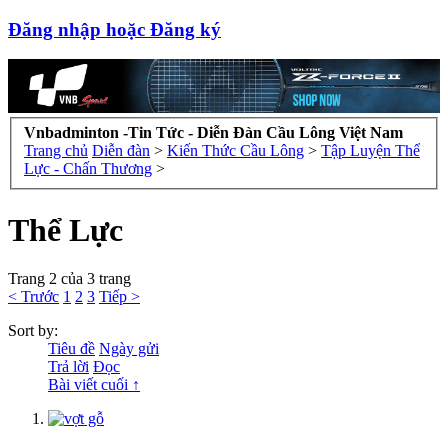
Đăng nhập hoặc Đăng ký
Vnbadminton -Tin Tức - Diễn Đàn Cầu Lông Việt Nam
Trang chủ
Diễn đàn
>
Kiến Thức Cầu Lông
>
Tập Luyện Thể
Lực - Chấn Thương
>
Thể Lực
Trang 2 của 3 trang
< Trước
1
2
3
Tiếp >
Sort by:
Tiêu đề
Ngày gửi
Trả lời
Đọc
Bài viết cuối ↑