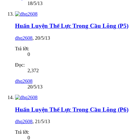
18/5/13
Huấn Luyện Thể Lực Trong Cầu Lông (P5)
dhq2608
,
20/5/13
Trả lời:
0
Đọc:
2,372
dhq2608
20/5/13
Huấn Luyện Thể Lực Trong Cầu Lông (P6)
dhq2608
,
21/5/13
Trả lời:
0