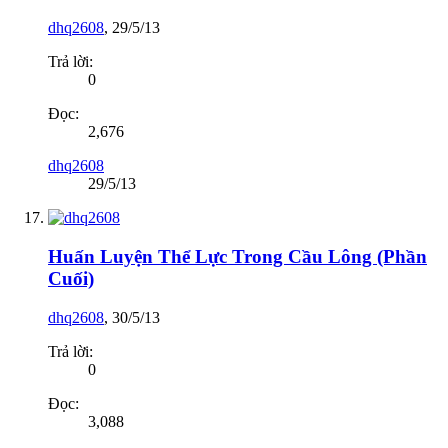
dhq2608
,
29/5/13
Trả lời:
0
Đọc:
2,676
dhq2608
29/5/13
Huấn Luyện Thể Lực Trong Cầu Lông (Phần
Cuối)
dhq2608
,
30/5/13
Trả lời:
0
Đọc:
3,088