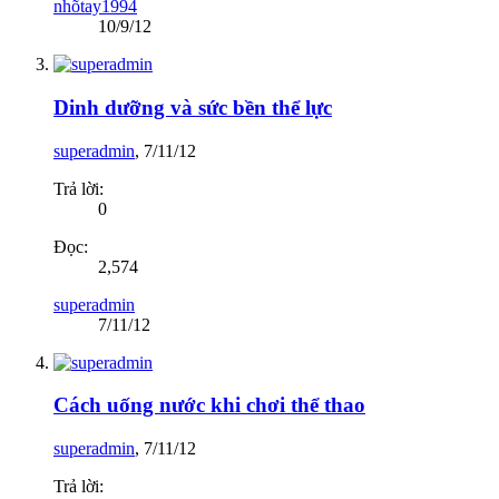
nhõtay1994
10/9/12
Dinh dưỡng và sức bền thể lực
superadmin
,
7/11/12
Trả lời:
0
Đọc:
2,574
superadmin
7/11/12
Cách uống nước khi chơi thể thao
superadmin
,
7/11/12
Trả lời: