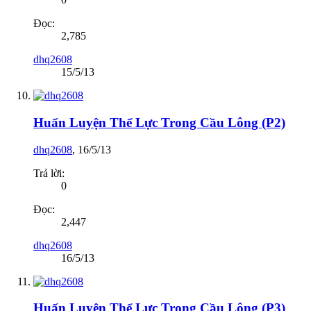
Đọc:
2,785
dhq2608
15/5/13
Huấn Luyện Thể Lực Trong Cầu Lông (P2)
dhq2608
,
16/5/13
Trả lời:
0
Đọc:
2,447
dhq2608
16/5/13
Huấn Luyện Thể Lực Trong Cầu Lông (P3)