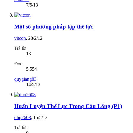
7/5/13
Một số phương pháp tập thể lực
vitcon
,
28/2/12
Trả lời:
13
Đọc:
5,554
quygiang83
14/5/13
Huấn Luyện Thể Lực Trong Cầu Lông (P1)
dhq2608
,
15/5/13
Trả lời:
0