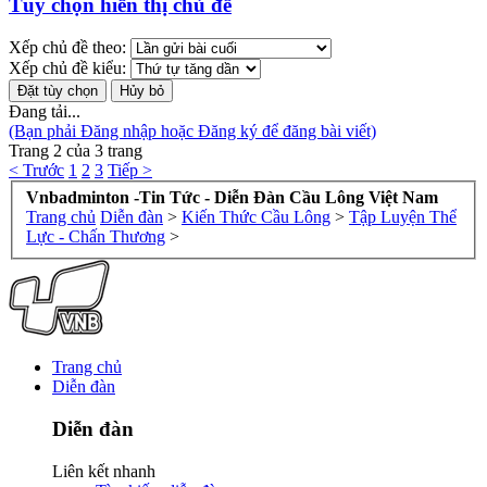
Tùy chọn hiển thị chủ đề
Xếp chủ đề theo:
Xếp chủ đề kiểu:
Đang tải...
(Bạn phải Đăng nhập hoặc Đăng ký để đăng bài viết)
Trang 2 của 3 trang
< Trước
1
2
3
Tiếp >
Vnbadminton -Tin Tức - Diễn Đàn Cầu Lông Việt Nam
Trang chủ
Diễn đàn
>
Kiến Thức Cầu Lông
>
Tập Luyện Thể
Lực - Chấn Thương
>
Trang chủ
Diễn đàn
Diễn đàn
Liên kết nhanh