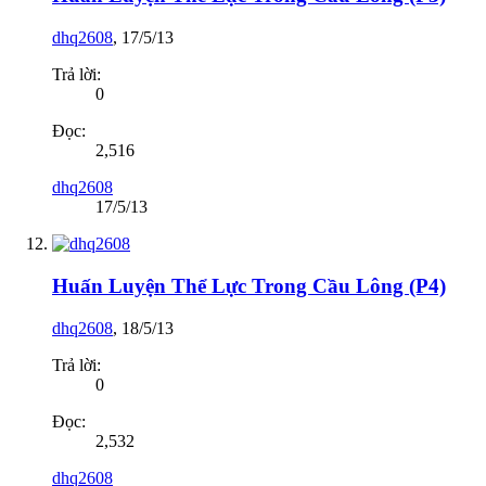
dhq2608
,
17/5/13
Trả lời:
0
Đọc:
2,516
dhq2608
17/5/13
Huấn Luyện Thể Lực Trong Cầu Lông (P4)
dhq2608
,
18/5/13
Trả lời:
0
Đọc:
2,532
dhq2608