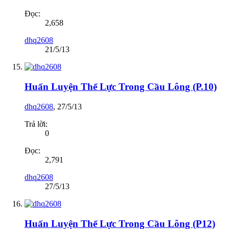
Đọc:
2,658
dhq2608
21/5/13
Huấn Luyện Thể Lực Trong Cầu Lông (P.10)
dhq2608
,
27/5/13
Trả lời:
0
Đọc:
2,791
dhq2608
27/5/13
Huấn Luyện Thể Lực Trong Cầu Lông (P12)