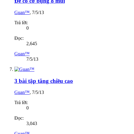
Để có cơ bụng 8 múi
Guan™
,
7/5/13
Trả lời:
0
Đọc:
2,645
Guan™
7/5/13
3 bài tập tăng chiều cao
Guan™
,
7/5/13
Trả lời:
0
Đọc:
3,043
Guan™