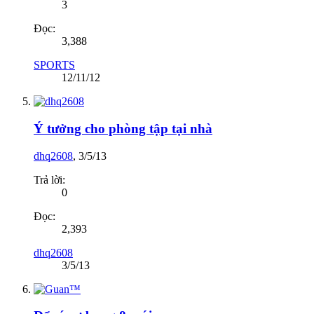
3
Đọc:
3,388
SPORTS
12/11/12
Ý tưởng cho phòng tập tại nhà
dhq2608
,
3/5/13
Trả lời:
0
Đọc:
2,393
dhq2608
3/5/13