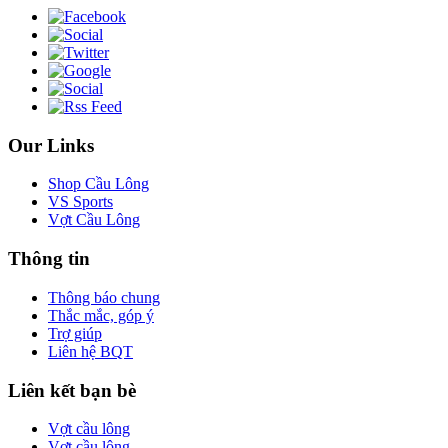
Our Links
Shop Cầu Lông
VS Sports
Vợt Cầu Lông
Thông tin
Thông báo chung
Thắc mắc, góp ý
Trợ giúp
Liên hệ BQT
Liên kết bạn bè
Vợt cầu lông
Vợt cầu lông