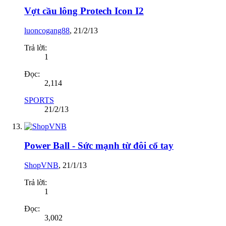
Vợt cầu lông Protech Icon I2
luoncogang88
,
21/2/13
Trả lời:
1
Đọc:
2,114
SPORTS
21/2/13
Power Ball - Sức mạnh từ đôi cổ tay
ShopVNB
,
21/1/13
Trả lời:
1
Đọc:
3,002