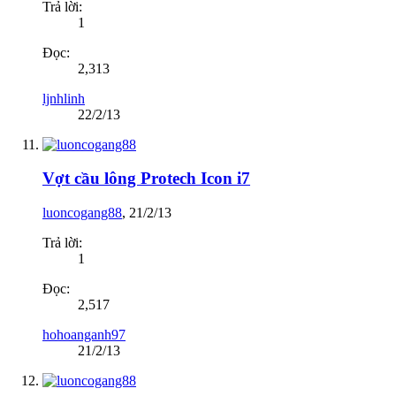
Trả lời:
1
Đọc:
2,313
ljnhlinh
22/2/13
Vợt cầu lông Protech Icon i7
luoncogang88
,
21/2/13
Trả lời:
1
Đọc:
2,517
hohoanganh97
21/2/13