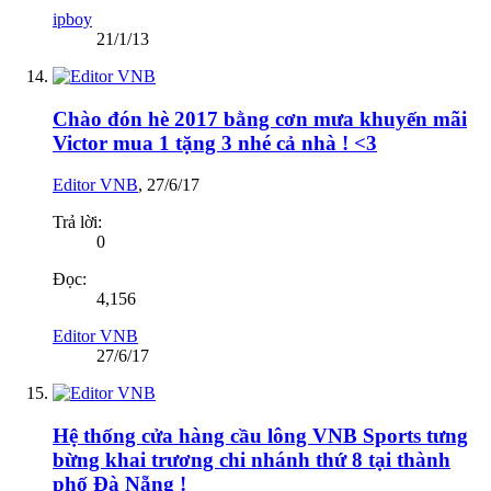
ipboy
21/1/13
Chào đón hè 2017 bằng cơn mưa khuyến mãi
Victor mua 1 tặng 3 nhé cả nhà ! <3
Editor VNB
,
27/6/17
Trả lời:
0
Đọc:
4,156
Editor VNB
27/6/17
Hệ thống cửa hàng cầu lông VNB Sports tưng
bừng khai trương chi nhánh thứ 8 tại thành
phố Đà Nẵng !