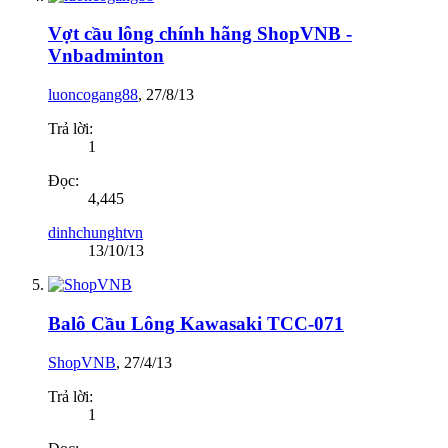
Vợt cầu lông chính hãng ShopVNB -
Vnbadminton
luoncogang88
,
27/8/13
Trả lời:
1
Đọc:
4,445
dinhchunghtvn
13/10/13
Balô Cầu Lông Kawasaki TCC-071
ShopVNB
,
27/4/13
Trả lời:
1