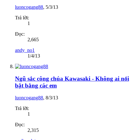
luoncogang88
,
5/3/13
Trả lời:
1
Đọc:
2,665
andy_no1
1/4/13
Ngũ sắc công chúa Kawasaki - Không ai nổi
bật bằng các em
luoncogang88
,
8/3/13
Trả lời:
1
Đọc:
2,315