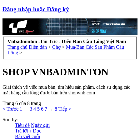
Đăng nhập hoặc Đăng ký
Vnbadminton -Tin Tức - Diễn Đàn Cầu Lông Việt Nam
Trang chủ
Diễn đàn
>
Chợ
>
Mua/Bán Các Sản Phẩm Cầu
Lông
>
SHOP VNBADMINTON
Giải thích về việc mua bán, tìm hiểu sản phẩm, cách sử dụng các
mặt hàng cầu lông được bán trên shopvnb.com
Trang 6 của 8 trang
< Trước
1
←
3
4
5
6
7
→
8
Tiếp >
Sort by:
Tiêu đề
Ngày gửi
Trả lời ↓
Đọc
Bài viết cuối