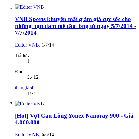
VNB Sports khuyến mãi giảm giá cực sốc cho
những bạn đam mê cầu lông từ ngày 5/7/2014 -
7/7/2014
Editor VNB
,
1/7/14
Trả lời:
1
Đọc:
2,412
thangk94
1/7/14
[Hot] Vợt Cầu Lông Yonex Nanoray 900 - Giá
4.000.000
Editor VNB
,
6/6/14