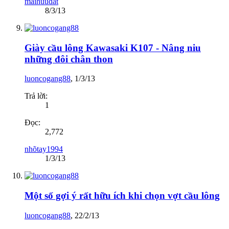
maihuudat
8/3/13
Giày cầu lông Kawasaki K107 - Nâng niu
những đôi chân thon
luoncogang88
,
1/3/13
Trả lời:
1
Đọc:
2,772
nhõtay1994
1/3/13
Một số gợi ý rất hữu ích khi chọn vợt cầu lông
luoncogang88
,
22/2/13