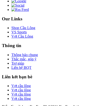
Our Links
Shop Cầu Lông
VS Sports
Vợt Cầu Lông
Thông tin
Thông báo chung
Thắc mắc, góp ý
Trợ giúp
Liên hệ BQT
Liên kết bạn bè
Vợt cầu lông
Vợt cầu lông
Vợt cầu lông
Vợt cầu lông