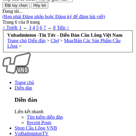
Đang tải...
(Bạn phải Đăng nhập hoặc Đăng ký để đăng bài viết)
Trang 6 của 8 trang
< Trước
1
←
3
4
5
6
7
→
8
Tiếp >
Vnbadminton -Tin Tức - Diễn Đàn Cầu Lông Việt Nam
Trang chủ
Diễn đàn
>
Chợ
>
Mua/Bán Các Sản Phẩm Cầu
Lông
>
Trang chủ
Diễn đàn
Diễn đàn
Liên kết nhanh
Tìm kiếm diễn đàn
Recent Posts
Shop Cầu Lông VNB
VnBadmintonTV