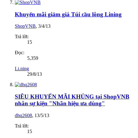
Khuyến mãi giảm giá Túi cầu lông Lining
ShopVNB
,
3/4/13
Trả lời:
15
Đọc:
5,359
Li.ning
29/8/13
SIÊU KHUYẾN MÃI KHỦNG tại ShopVNB
nhân sự kiện "Nhãn hiệu ưa dùng"
dhq2608
,
13/5/13
Trả lời:
15