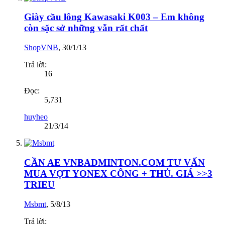
Giày cầu lông Kawasaki K003 – Em không
còn sặc sở những vẫn rất chất
ShopVNB
,
30/1/13
Trả lời:
16
Đọc:
5,731
huyheo
21/3/14
CẦN AE VNBADMINTON.COM TƯ VẤN
MUA VỢT YONEX CÔNG + THỦ. GIÁ >>3
TRIEU
Msbmt
,
5/8/13
Trả lời: