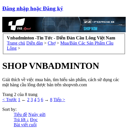
Đăng nhập hoặc Đăng ký
Vnbadminton -Tin Tức - Diễn Đàn Cầu Lông Việt Nam
Trang chủ
Diễn đàn
>
Chợ
>
Mua/Bán Các Sản Phẩm Cầu
Lông
>
SHOP VNBADMINTON
Giải thích về việc mua bán, tìm hiểu sản phẩm, cách sử dụng các
mặt hàng cầu lông được bán trên shopvnb.com
Trang 2 của 8 trang
< Trước
1
←
2
3
4
5
6
→
8
Tiếp >
Sort by:
Tiêu đề
Ngày gửi
Trả lời ↓
Đọc
Bài viết cuối