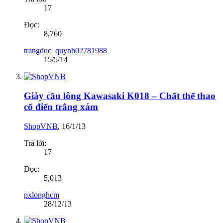
17
Đọc:
8,760
trangduc_quynh02781988
15/5/14
Giày cầu lông Kawasaki K018 – Chất thể thao
cổ điển trắng xám
ShopVNB
,
16/1/13
Trả lời:
17
Đọc:
5,013
pxlonghcm
28/12/13