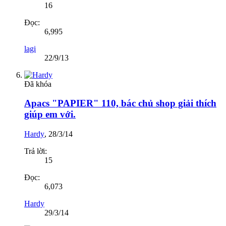
16
Đọc:
6,995
lagi
22/9/13
Đã khóa
Apacs "PAPIER" 110, bác chủ shop giải thích
giúp em với.
Hardy
,
28/3/14
Trả lời:
15
Đọc:
6,073
Hardy
29/3/14