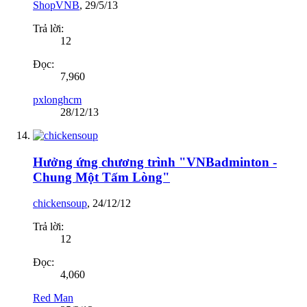
ShopVNB
,
29/5/13
Trả lời:
12
Đọc:
7,960
pxlonghcm
28/12/13
Hưởng ứng chương trình "VNBadminton -
Chung Một Tấm Lòng"
chickensoup
,
24/12/12
Trả lời:
12
Đọc:
4,060
Red Man