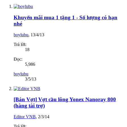
Khuyến mãi mua 1 tặng 1 - Số lượng có hạn
nhé
boylubu
,
13/4/13
Trả lời:
18
Đọc:
5,986
boylubu
3/5/13
[Bán Vợt] Vợt cầu lông Yonex Nanoray 800
(hàng tài trợ)
Editor VNB
,
2/3/14
Trả lời: