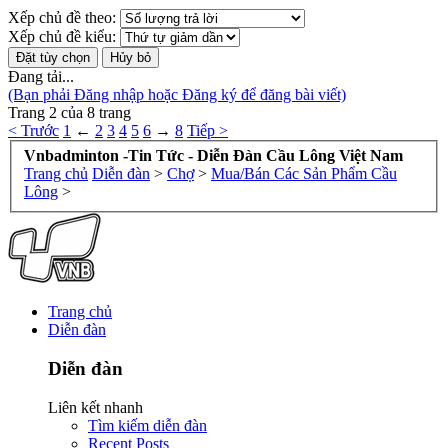
Xếp chủ đề theo:
Xếp chủ đề kiểu:
Đang tải...
(Bạn phải Đăng nhập hoặc Đăng ký để đăng bài viết)
Trang 2 của 8 trang
< Trước
1
←
2
3
4
5
6
→
8
Tiếp >
Vnbadminton -Tin Tức - Diễn Đàn Cầu Lông Việt Nam
Trang chủ
Diễn đàn
>
Chợ
>
Mua/Bán Các Sản Phẩm Cầu
Lông
>
Trang chủ
Diễn đàn
Diễn đàn
Liên kết nhanh
Tìm kiếm diễn đàn
Recent Posts