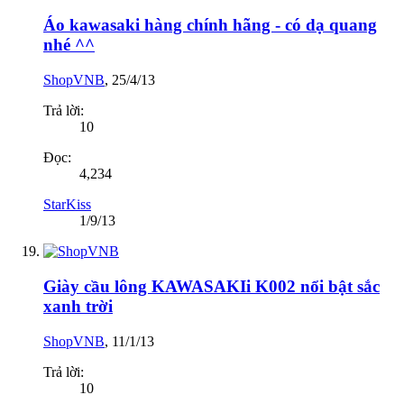
Áo kawasaki hàng chính hãng - có dạ quang
nhé ^^
ShopVNB
,
25/4/13
Trả lời:
10
Đọc:
4,234
StarKiss
1/9/13
Giày cầu lông KAWASAKIi K002 nổi bật sắc
xanh trời
ShopVNB
,
11/1/13
Trả lời:
10