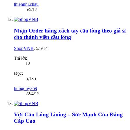
thiennhi.chau
5/5/17
Nhận Order hàng xách tay cầu lông theo giá sỉ
cho thành viên cầu lông
ShopVNB
,
5/5/14
Trả lời:
12
Đọc:
5,135
hungduy369
22/4/15
Vợt Cầu Lông Lining – Sức Mạnh Của Đẳng
Cấp Cao