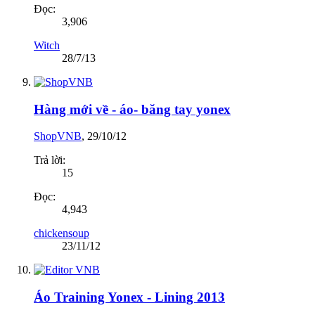
Đọc:
3,906
Witch
28/7/13
Hàng mới về - áo- băng tay yonex
ShopVNB
,
29/10/12
Trả lời:
15
Đọc:
4,943
chickensoup
23/11/12
Áo Training Yonex - Lining 2013