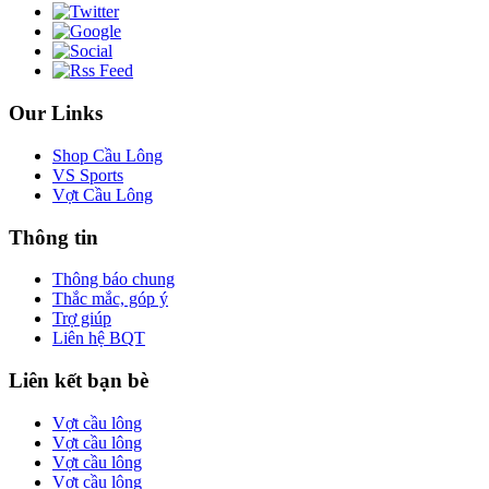
Our Links
Shop Cầu Lông
VS Sports
Vợt Cầu Lông
Thông tin
Thông báo chung
Thắc mắc, góp ý
Trợ giúp
Liên hệ BQT
Liên kết bạn bè
Vợt cầu lông
Vợt cầu lông
Vợt cầu lông
Vợt cầu lông