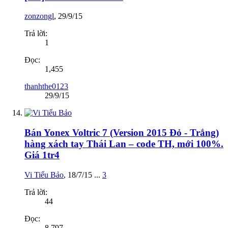
zonzongl
,
29/9/15
Trả lời:
1
Đọc:
1,455
thanhthe0123
29/9/15
Bán Yonex Voltric 7 (Version 2015 Đỏ - Trắng)
hàng xách tay Thái Lan – code TH, mới 100%.
Giá 1tr4
Vi Tiểu Bảo
,
18/7/15
...
3
Trả lời:
44
Đọc:
8,797