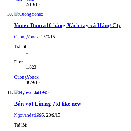
2/10/15
Yonex Doura10 hàng Xách tay và Hàng Cty
CuongYonex
,
15/9/15
Trả lời:
1
Đọc:
1,623
CuongYonex
30/9/15
Bán vợt Lining 7td like new
Ngovandat1995
,
28/9/15
Trả lời:
1