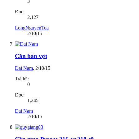
3
Đọc:
2,127
LongNguyenTua
2/10/15
Cần bán vợt
Đai Nam
,
2/10/15
Trả lời:
0
Đọc:
1,245
Đai Nam
2/10/15