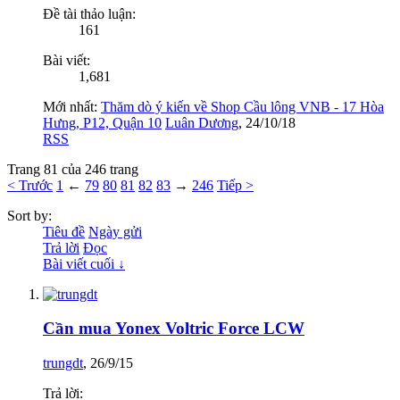
Đề tài thảo luận:
161
Bài viết:
1,681
Mới nhất:
Thăm dò ý kiến về Shop Cầu lông VNB - 17 Hòa
Hưng, P12, Quận 10
Luân Dương
,
24/10/18
RSS
Trang 81 của 246 trang
< Trước
1
←
79
80
81
82
83
→
246
Tiếp >
Sort by:
Tiêu đề
Ngày gửi
Trả lời
Đọc
Bài viết cuối ↓
Cần mua Yonex Voltric Force LCW
trungdt
,
26/9/15
Trả lời: