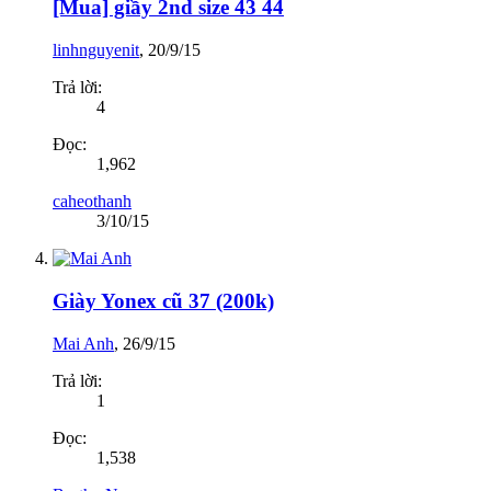
[Mua] giầy 2nd size 43 44
linhnguyenit
,
20/9/15
Trả lời:
4
Đọc:
1,962
caheothanh
3/10/15
Giày Yonex cũ 37 (200k)
Mai Anh
,
26/9/15
Trả lời:
1
Đọc:
1,538