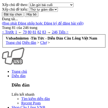
Xếp chủ đề theo:
Xếp chủ đề kiểu:
Đang tải...
(Bạn phải Đăng nhập hoặc Đăng ký để đăng bài viết)
Trang 81 của 246 trang
< Trước
1
←
79
80
81
82
83
→
246
Tiếp >
Vnbadminton -Tin Tức - Diễn Đàn Cầu Lông Việt Nam
Trang chủ
Diễn đàn
>
Chợ
>
Trang chủ
Diễn đàn
Diễn đàn
Liên kết nhanh
Tìm kiếm diễn đàn
Recent Posts
Shop Cầu Lông VNB