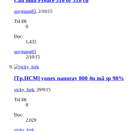
Cần mua Proace 316 or 318 cũ
quygiang83
,
2/10/15
Trả lời:
0
Đọc:
1,432
quygiang83
2/10/15
[Tp.HCM] yonex nanoray 800 4u mã sp 98%
vicky_fork
,
29/9/15
Trả lời:
8
Đọc:
2,029
vicky_fork