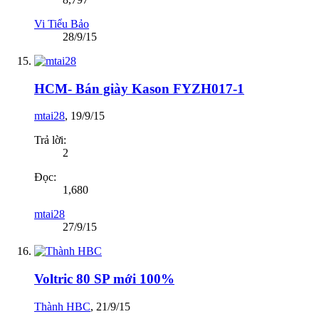
Vi Tiểu Bảo
28/9/15
HCM- Bán giày Kason FYZH017-1
mtai28
,
19/9/15
Trả lời:
2
Đọc:
1,680
mtai28
27/9/15
Voltric 80 SP mới 100%
Thành HBC
,
21/9/15