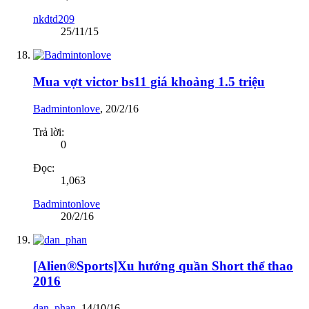
nkdtd209
25/11/15
Mua vợt victor bs11 giá khoảng 1.5 triệu
Badmintonlove
,
20/2/16
Trả lời:
0
Đọc:
1,063
Badmintonlove
20/2/16
[Alien®Sports]Xu hướng quần Short thể thao
2016
dan_phan
,
14/10/16