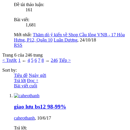
Đề tài thảo luận:
161
Bài viết:
1,681
Mới nhất:
Thăm dò ý kiến về Shop Cầu lông VNB - 17 Hòa
Hưng, P12, Quận 10
Luân Dương
,
24/10/18
RSS
Trang 6 của 246 trang
< Trước
1
←
4
5
6
7
8
→
246
Tiếp >
Sort by:
Tiêu đề
Ngày gửi
Trả lời
Đọc ↑
Bài viết cuối
giao lưu bs12 98-99%
caheothanh
,
10/6/17
Trả lời: