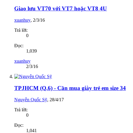
Giao lưu VT70 với VT7 hoặc VT8 4U
xuanhuy
,
2/3/16
Trả lời:
0
Đọc:
1,039
xuanhuy
2/3/16
TPJHCM (Q.6) - Cần mua giày trẻ em size 34
Nguyễn Quốc Sỹ
,
28/4/17
Trả lời:
0
Đọc:
1,041