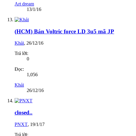
Art dream
13/1/16
(HCM) Bán Voltric force LD 3u5 mã JP
Khải
,
26/12/16
Trả lời:
0
Đọc:
1,056
Khải
26/12/16
closed..
PNXT
,
19/1/17
Trả lời: