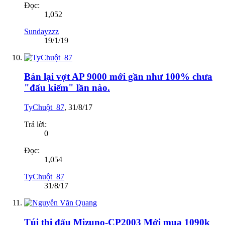
Đọc:
1,052
Sundayzzz
19/1/19
Bán lại vợt AP 9000 mới gần như 100% chưa
"đấu kiếm" lần nào.
TyChuột_87
,
31/8/17
Trả lời:
0
Đọc:
1,054
TyChuột_87
31/8/17
Túi thi đấu Mizuno-CP2003 Mới mua 1090k