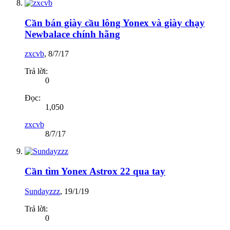
Cần bán giày cầu lông Yonex và giày chạy
Newbalace chính hãng
zxcvb
,
8/7/17
Trả lời:
0
Đọc:
1,050
zxcvb
8/7/17
Cần tìm Yonex Astrox 22 qua tay
Sundayzzz
,
19/1/19
Trả lời:
0