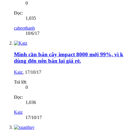
0
Đọc:
1,035
caheothanh
10/6/17
Mình cần bán cây impact 8000 mới 99%, vì k
dùng đến nên bán lại giá rẻ.
Kaiz
,
17/10/17
Trả lời:
0
Đọc:
1,036
Kaiz
17/10/17