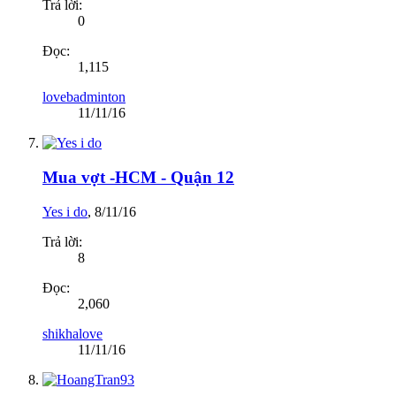
Trả lời:
0
Đọc:
1,115
lovebadminton
11/11/16
Mua vợt -HCM - Quận 12
Yes i do
,
8/11/16
Trả lời:
8
Đọc:
2,060
shikhalove
11/11/16