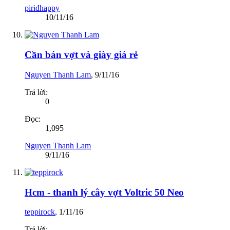
piridhappy
10/11/16
Cần bán vợt và giày giá rẻ
Nguyen Thanh Lam
,
9/11/16
Trả lời:
0
Đọc:
1,095
Nguyen Thanh Lam
9/11/16
Hcm - thanh lý cây vợt Voltric 50 Neo
teppirock
,
1/11/16
Trả lời: