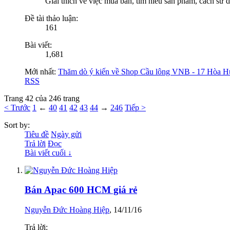
Giải thích về việc mua bán, tìm hiểu sản phẩm, cách sử
Đề tài thảo luận:
161
Bài viết:
1,681
Mới nhất:
Thăm dò ý kiến về Shop Cầu lông VNB - 17 Hòa H
RSS
Trang 42 của 246 trang
< Trước
1
←
40
41
42
43
44
→
246
Tiếp >
Sort by:
Tiêu đề
Ngày gửi
Trả lời
Đọc
Bài viết cuối ↓
Bán Apac 600 HCM giá rẻ
Nguyễn Đức Hoàng Hiệp
,
14/11/16
Trả lời: