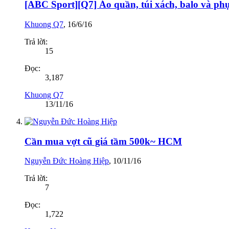
[ABC Sport][Q7] Áo quần, túi xách, balo và phụ
Khuong Q7
,
16/6/16
Trả lời:
15
Đọc:
3,187
Khuong Q7
13/11/16
Cần mua vợt cũ giá tầm 500k~ HCM
Nguyễn Đức Hoàng Hiệp
,
10/11/16
Trả lời:
7
Đọc:
1,722