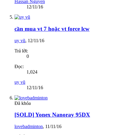
Hassan Nguyen
12/11/16
cần mua vt 7 hoặc vt force lcw
uy vũ
,
12/11/16
Trả lời:
0
Đọc:
1,024
uy vũ
12/11/16
Đã khóa
[SOLD] Yonex Nanoray 95DX
lovebadminton
,
11/11/16