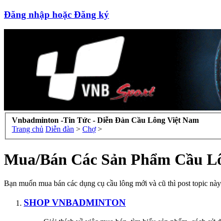
Đăng nhập hoặc Đăng ký
Vnbadminton -Tin Tức - Diễn Đàn Cầu Lông Việt Nam
Trang chủ
Diễn đàn
>
Chợ
>
Mua/Bán Các Sản Phẩm Cầu L
Bạn muốn mua bán các dụng cụ cầu lông mới và cũ thì post topic này 
SHOP VNBADMINTON