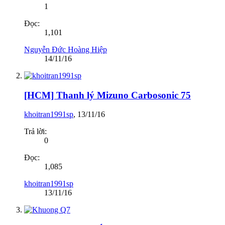
1
Đọc:
1,101
Nguyễn Đức Hoàng Hiệp
14/11/16
[HCM] Thanh lý Mizuno Carbosonic 75
khoitran1991sp
,
13/11/16
Trả lời:
0
Đọc:
1,085
khoitran1991sp
13/11/16