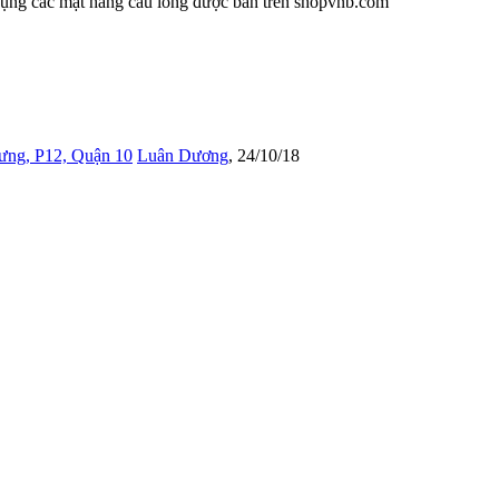
 dụng các mặt hàng cầu lông được bán trên shopvnb.com
ưng, P12, Quận 10
Luân Dương
,
24/10/18