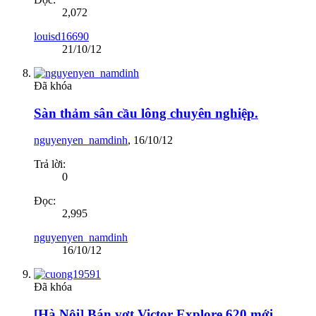
2,072
louisd16690
21/10/12
Đã khóa
Sàn thảm sân cầu lông chuyên nghiệp.
nguyenyen_namdinh
,
16/10/12
Trả lời:
0
Đọc:
2,995
nguyenyen_namdinh
16/10/12
Đã khóa
[Hà Nội] Bán vợt Victor Explore 620 mới