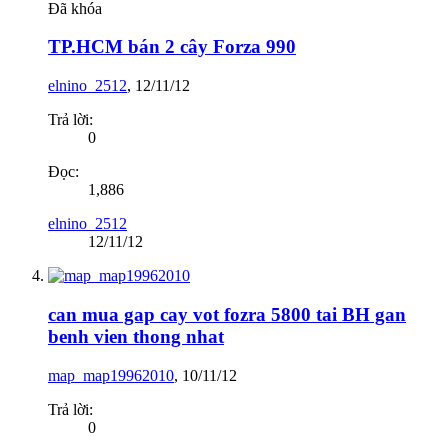
Đã khóa
TP.HCM bán 2 cây Forza 990
elnino_2512
,
12/11/12
Trả lời:
0
Đọc:
1,886
elnino_2512
12/11/12
can mua gap cay vot fozra 5800 tai BH gan
benh vien thong nhat
map_map19962010
,
10/11/12
Trả lời:
0