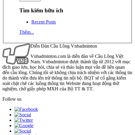
Tìm kiếm hữu ích
Recent Posts
Thêm...
Diễn Đàn Cầu Lông Vnbadminton
Vnbadminton.com là diễn đàn về Cầu Lông Việt
Nam. Vnbadminton được thành lập từ 2012 với mục
đích giao lưu, học hỏi, chia sẻ và thảo luận mọi vấn đề liên quan
đến cầu lông. Chúng tôi sẽ không chịu trách nhiệm với các thông tin
do thành viên đưa lên trừ thông tin nội bộ. BQT sẽ cố gắng kiểm
soát chặt chẽ các luồng thông tin Website đang hoạt động thử
nghiệm, chờ giấy phép MXH của Bộ TT & TT.
Follow us