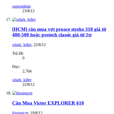
superadmin
23/8/12
[HCM] cần mua vợt proace stroke 318 giá từ
400-500 hoặc protech classic giá từ 1tr
xdark_killer
,
22/8/12
Trả lời:
0
Đọc:
2,704
xdark_killer
22/8/12
Cần Mua Victor EXPLORER 610
khoinqcm
,
19/8/12