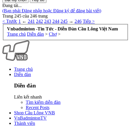
Đang tải...
(Bạn phải Đăng nhập hoặc Đăng ký để đăng bài viết)
Trang 245 của 246 trang
< Trước
1
←
241
242
243
244
245
→
246
Tiếp >
Vnbadminton -Tin Tức - Diễn Đàn Cầu Lông Việt Nam
Trang chủ
Diễn đàn
>
Chợ
>
Trang chủ
Diễn đàn
Diễn đàn
Liên kết nhanh
Tìm kiếm diễn đàn
Recent Posts
Shop Cầu Lông VNB
VnBadmintonTV
Thành viên