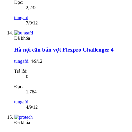
Đọc:
2,232
tungafd
7/9/12
Đã khóa
Hà nội cần bán vợt Flexpro Challenger 4
tungafd
,
4/9/12
Trả lời:
0
Đọc:
1,764
tungafd
4/9/12
Đã khóa