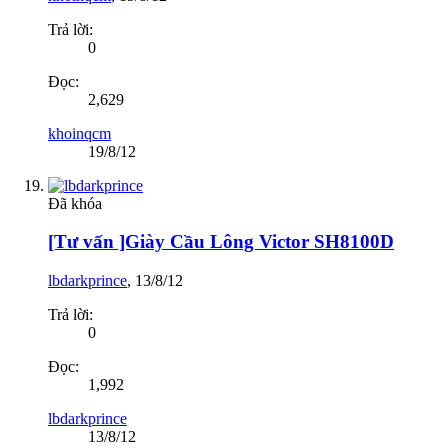
Trả lời:
0
Đọc:
2,629
khoinqcm
19/8/12
Đã khóa
[Tư vấn ]Giày Cầu Lông Victor SH8100D
lbdarkprince
,
13/8/12
Trả lời:
0
Đọc:
1,992
lbdarkprince
13/8/12