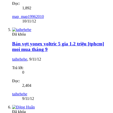
Đọc:
1,892
map_map19962010
10/11/12
Đã khóa
Bán vợt yonex voltric 5 gia 1.2 triệu [tphcm]
moi mua tháng 9
taihehehe
,
9/11/12
Trả lời:
0
Đọc:
2,404
taihehehe
9/11/12
Đã khóa