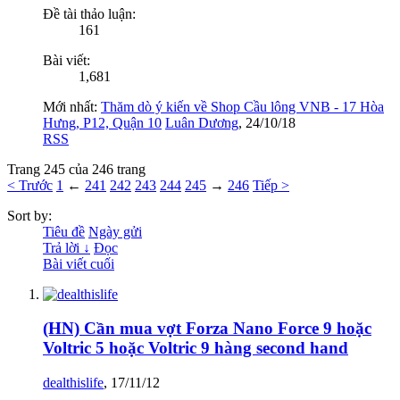
Đề tài thảo luận:
161
Bài viết:
1,681
Mới nhất:
Thăm dò ý kiến về Shop Cầu lông VNB - 17 Hòa
Hưng, P12, Quận 10
Luân Dương
,
24/10/18
RSS
Trang 245 của 246 trang
< Trước
1
←
241
242
243
244
245
→
246
Tiếp >
Sort by:
Tiêu đề
Ngày gửi
Trả lời ↓
Đọc
Bài viết cuối
(HN) Cần mua vợt Forza Nano Force 9 hoặc
Voltric 5 hoặc Voltric 9 hàng second hand
dealthislife
,
17/11/12